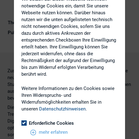
notwendige Cookies ein, damit Sie unsere
Webseite nutzen können. Darüber hinaus
nutzen wir die unten aufgelisteten technisch
Themengebiet
Digitalisierung
nicht notwendigen Cookies, sofern Sie uns
Publikationsform
Externe Publikationen
dazu durch aktives Ankreuzen der
entsprechenden Checkboxen Ihre Einwilligung
erteilt haben. Ihre Einwilligung können Sie
jederzeit widerrufen, ohne dass die
Rechtmäßigkeit der aufgrund der Einwilligung
bis zum Widerruf erfolgten Verarbeitung
Zusammen mit Handelsblatt Online hat Net-Federation die
berührt wird.
neue IR Benchmark 2015 veröffentlicht. Im Rahmen der
Studie wurden wieder die IR-Websites von 100 Unternehmen
Weitere Informationen zu den Cookies sowie
aus DAX, MDAX, SDAX und TecDAX untersucht und
Ihren Widerspruchs- und
bewertet.
Widerrufsmöglichkeiten erhalten Sie in
Die Ergebnisse zeigen, dass viele Unternehmen wichtige
unseren
Datenschutzhinweisen
.
Trends versäumen und noch immer keine ganzheitliche
Digitalisierungsstrategie verfolgen: Nur wenige Firmen
Erforderliche Cookies
optimieren ihren Content für die Financial Community,
mehr erfahren
sorgen für eine mobile Darstellung und gehen mit ihren