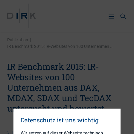
Publikation
|
IR Benchmark 2015: IR-Websites von 100 Unternehmen ...
IR Benchmark 2015: IR-
Websites von 100
Unternehmen aus DAX,
MDAX, SDAX und TecDAX
untersucht und bewertet
Datenschutz ist uns wichtig
3. Februar 2015
Wir setzen auf dieser Webseite technisch