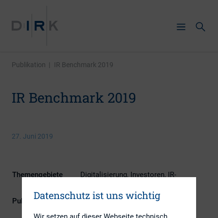
Publikation
|
IR Benchmark 2019
IR Benchmark 2019
27. Juni 2019
Themengebiete
Digitalisierung, Investoren, IR-
Kompetenz
Datenschutz ist uns wichtig
Publikationsform
Externe Publikationen
Wir setzen auf dieser Webseite technisch