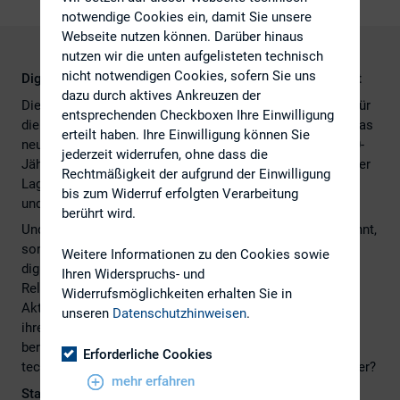
notwendige Cookies ein, damit Sie unsere
Webseite nutzen können. Darüber hinaus
nutzen wir die unten aufgelisteten technisch
nicht notwendigen Cookies, sofern Sie uns
Digitale Investor Relations: Neue Generation macht Ernst
dazu durch aktives Ankreuzen der
Die Europawahl hat sich als knallharter Realitäts-Check für
entsprechenden Checkboxen Ihre Einwilligung
die öffentliche Online-Kommunikation erwiesen: Sie ist das
erteilt haben. Ihre Einwilligung können Sie
neueste Beispiel dafür, dass die Generation der 18- bis 30-
jederzeit widerrufen, ohne dass die
Jährigen mit ihrer digitalen Wucht im Handumdrehen in der
Rechtmäßigkeit der aufgrund der Einwilligung
Lage ist, massive Veränderungen in Gesellschaft, Politik
bis zum Widerruf erfolgten Verarbeitung
und Wirtschaft anzustoßen und vor sich herzutreiben.
berührt wird.
Und diese neue Generation hat nicht nur ihre Macht erkannt,
sondern auch völlig andere Bedürfnisse als ihre weniger
Weitere Informationen zu den Cookies sowie
digitalen Vorgänger. Was heißt das nun für die Investor
Ihren Widerspruchs- und
Relations und wie gut sind Konzerne auf die jüngeren
Widerrufsmöglichkeiten erhalten Sie in
Aktionäre vorbereitet? Halten sie, was sie in
unseren
Datenschutzhinweisen
.
ihrer
Kommunikation zur Digitalisierung versprechen
und
berücksichtigen sie dort die thematischen und
Erforderliche Cookies
technologischen Bedürfnisse der kommenden Shareholder?
mehr erfahren
Status quo IR: Verändert hat sich wenig