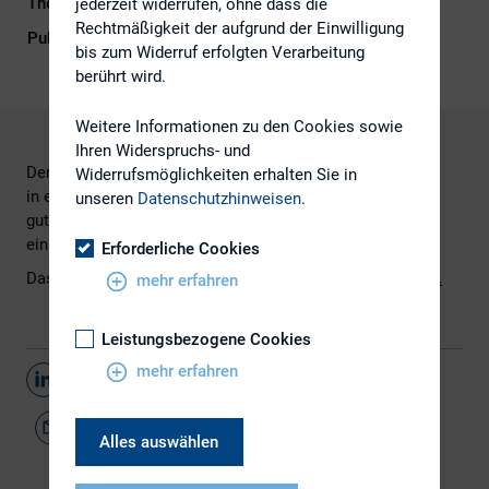
Themengebiet
IR-Kompetenz
jederzeit widerrufen, ohne dass die
Rechtmäßigkeit der aufgrund der Einwilligung
Publikationsform
Externe Publikationen
bis zum Widerruf erfolgten Verarbeitung
berührt wird.
Weitere Informationen zu den Cookies sowie
Ihren Widerspruchs- und
Der IR-Verband aus Singapur hat
Widerrufsmöglichkeiten erhalten Sie in
in einem Whitepaper gesammelt, was international unter
unseren
Datenschutzhinweisen
.
guter IR-Arbeit verstanden wird. Er gibt zudem auch
einige Tipps zu Effektivität und Relevanz.
Erforderliche Cookies
Das komplette Whitepaper finden Sie zum Download
hier
.
mehr erfahren
Leistungsbezogene Cookies
mehr erfahren
Teilen
Alles auswählen