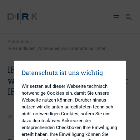
Publikation
|
IR-Grundlagen: Whitepaper was international unter ...
IR-Grundlagen: Whitepaper
Datenschutz ist uns wichtig
was international unter guter
Wir setzen auf dieser Webseite technisch
IR-Arbeit verstanden wird
notwendige Cookies ein, damit Sie unsere
Webseite nutzen können. Darüber hinaus
nutzen wir die unten aufgelisteten technisch
nicht notwendigen Cookies, sofern Sie uns
29. April 2014
dazu durch aktives Ankreuzen der
entsprechenden Checkboxen Ihre Einwilligung
erteilt haben. Ihre Einwilligung können Sie