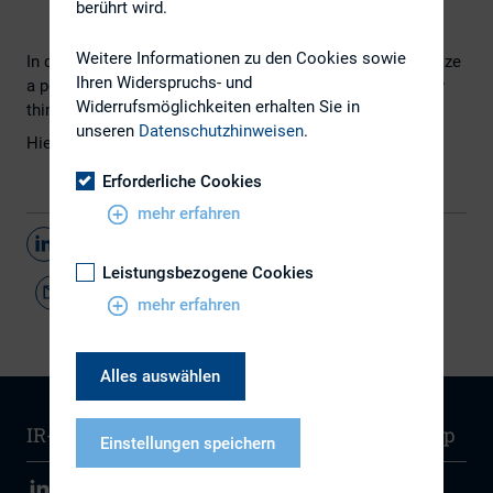
berührt wird.
Weitere Informationen zu den Cookies sowie
In diesem Potcast geht es um Fragen wie "how to organize
Ihren Widerspruchs- und
a perfect IR calendar", "what analysts and investors really
Widerrufsmöglichkeiten erhalten Sie in
think about social media" usw.
unseren
Datenschutzhinweisen
.
​Hier geht`s zum
Link
.
Erforderliche Cookies
mehr erfahren
Teilen
Leistungsbezogene Cookies
mehr erfahren
Alles auswählen
IR-Wissen
Kontakt
Newsletter
Sitemap
Einstellungen speichern