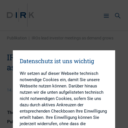
Publikation
|
IROs lead investor meetings as demand grows
IROs lead investor meetings
Datenschutz ist uns wichtig
as demand grows
Wir setzen auf dieser Webseite technisch
notwendige Cookies ein, damit Sie unsere
Webseite nutzen können. Darüber hinaus
14. Januar 2015
nutzen wir die unten aufgelisteten technisch
nicht notwendigen Cookies, sofern Sie uns
dazu durch aktives Ankreuzen der
entsprechenden Checkboxen Ihre Einwilligung
Themengebiet
IR-Kompetenz
erteilt haben. Ihre Einwilligung können Sie
Publikationsform
Externe Publikationen
jederzeit widerrufen, ohne dass die