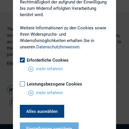
Rechtmäßigkeit der aufgrund der Einwilligung
bis zum Widerruf erfolgten Verarbeitung
berührt wird.
Weitere Informationen zu den Cookies sowie
The proportion of companies where IR goes solo to
Ihren Widerspruchs- und
investor meetings has risen slightly over the last five years,
Widerrufsmöglichkeiten erhalten Sie in
according to recent research from NASDAQ, perhaps due to
unseren
Datenschutzhinweisen
.
the burgeoning numbers of buy-siders and sell-siders
joining the profession.
Erforderliche Cookies
Hier
geht es zum Artikel, erschienen im IR Magazine
mehr erfahren
Leistungsbezogene Cookies
Teilen
mehr erfahren
Alles auswählen
Einstellungen speichern