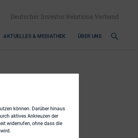
Deutscher Investor Relations Verband
AKTUELLES & MEDIATHEK
ÜBER UNS
l in UK
nutzen können. Darüber hinaus
durch aktives Ankreuzen der
eit widerrufen, ohne dass die
wird.