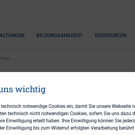
ALTUNGEN
BILDUNGSANGEBOT
RESSOURCEN
roxy ...
fentlicht zum ersten Ma
 uns wichtig
ting Guideliness
e technisch notwendige Cookies ein, damit Sie unsere Webseite 
eten technisch nicht notwendigen Cookies, sofern Sie uns dazu 
 Einwilligung erteilt haben. Ihre Einwilligung können Sie jederz
r Einwilligung bis zum Widerruf erfolgten Verarbeitung berührt 