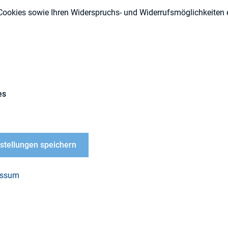
Cookies sowie Ihren Widerspruchs- und Widerrufsmöglichkeiten e
Externe Publikationen
es
Mal Proxy Guidelines für UK und Irland veröffentlic
nstellungen speichern
r Übersicht
essum
 Artikel, erschienen im IR Magazine