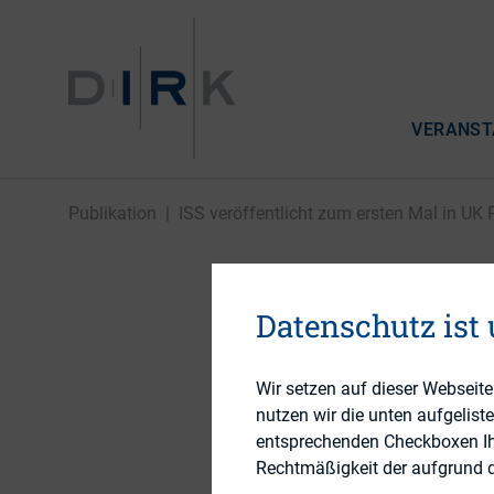
VERANST
Publikation
|
ISS veröffentlicht zum ersten Mal in UK P
ISS veröf
Datenschutz ist
Proxy Vo
Wir setzen auf dieser Webseit
nutzen wir die unten aufgelist
entsprechenden Checkboxen Ihre
Rechtmäßigkeit der aufgrund de
13. Januar 2015