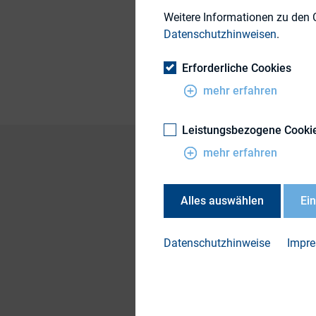
Weitere Informationen zu den 
Datenschutzhinweisen
.
Publikationsform
Erforderliche Cookies
mehr erfahren
Leistungsbezogene Cooki
mehr erfahren
ISS hat zum ersten 
Alles auswählen
Ei
greifen sollen.
Hier
geht es zu eine
Datenschutzhinweise
Impr
​Hier
geht es zu dem