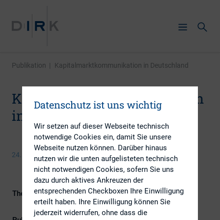
Publikation
|
Kapitalmarktkommunikation in Deutschland
Kapitalmarktkommunikation
Datenschutz ist uns wichtig
in Deutschland
Wir setzen auf dieser Webseite technisch
notwendige Cookies ein, damit Sie unsere
Webseite nutzen können. Darüber hinaus
24. September 2013
nutzen wir die unten aufgelisteten technisch
nicht notwendigen Cookies, sofern Sie uns
dazu durch aktives Ankreuzen der
entsprechenden Checkboxen Ihre Einwilligung
Themengebiet
ESG (inkl. Nachhaltigkeit &
erteilt haben. Ihre Einwilligung können Sie
Governance)
jederzeit widerrufen, ohne dass die