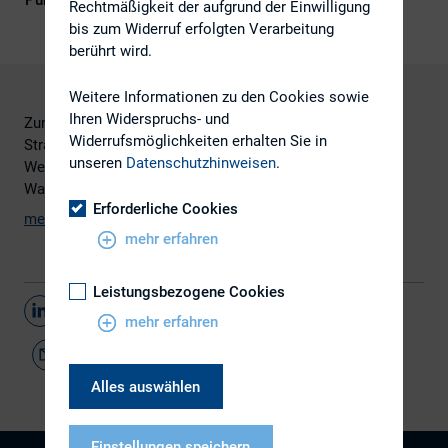
Publikationsform
Externe Publikationen
Rechtmäßigkeit der aufgrund der Einwilligung
bis zum Widerruf erfolgten Verarbeitung
berührt wird.
Weitere Informationen zu den Cookies sowie
Ihren Widerspruchs- und
Zunehmend rücken die nicht-finanziellen Aspekte wie
Widerrufsmöglichkeiten erhalten Sie in
Strategie, Corporate Governance,
unseren
Datenschutzhinweisen
.
Wertsteigerungsmanagement und die
Wachstumsperspektiven in den Fokus.
Erforderliche Cookies
mehr (pdf-Datei, 922 KB)
mehr erfahren
Leistungsbezogene Cookies
Teilen
mehr erfahren
Alles auswählen
Einstellungen speichern