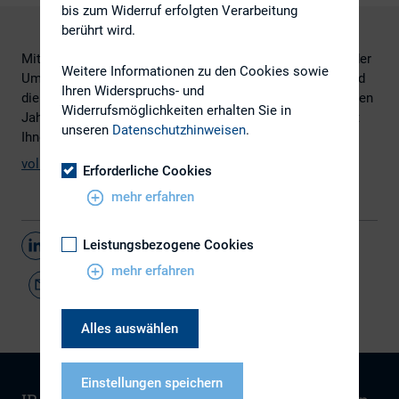
bis zum Widerruf erfolgten Verarbeitung
berührt wird.
Mittelstandsanleihen, ein weiterer Themenschwerpunkt der
Weitere Informationen zu den Cookies sowie
Umfrage, bleiben davon nicht unbeeinflusst. Dennoch sind
Ihren Widerspruchs- und
die Aussichten für das boomende Segment im kommenden
Widerrufsmöglichkeiten erhalten Sie in
Jahr weiterhin gut. Diese und weitere Erkenntnisse liefert
unseren
Datenschutzhinweisen
.
Ihnen diese Studie.
vollständige Studie
Erforderliche Cookies
mehr erfahren
Leistungsbezogene Cookies
Teilen
mehr erfahren
Alles auswählen
Einstellungen speichern