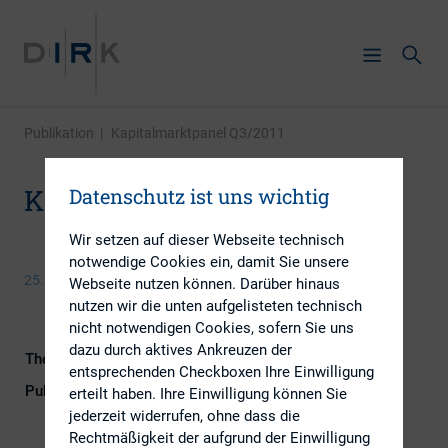
Publikation
|
Kapitalmarktpanel Q3/2011
Kapitalmarktpanel Q3/2011
Datenschutz ist uns wichtig
Wir setzen auf dieser Webseite technisch
notwendige Cookies ein, damit Sie unsere
25. September 2013
Webseite nutzen können. Darüber hinaus
nutzen wir die unten aufgelisteten technisch
nicht notwendigen Cookies, sofern Sie uns
dazu durch aktives Ankreuzen der
Themengebiet
Investoren
entsprechenden Checkboxen Ihre Einwilligung
Publikationsform
Externe Publikationen
erteilt haben. Ihre Einwilligung können Sie
jederzeit widerrufen, ohne dass die
Rechtmäßigkeit der aufgrund der Einwilligung