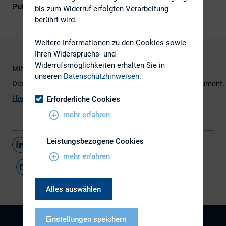
Publikationsform
Externe Publikationen
bis zum Widerruf erfolgten Verarbeitung
berührt wird.
Weitere Informationen zu den Cookies sowie
Ihren Widerspruchs- und
Widerrufsmöglichkeiten erhalten Sie in
Mit freundlicher Unterstützung von White & Case.
unseren
Datenschutzhinweisen
.
Die Kontaktdaten der Ansprechpartner finden Sie im Dokument
Hier geht`s zur Bekanntmachung.
Erforderliche Cookies
mehr erfahren
Leistungsbezogene Cookies
Teilen
mehr erfahren
Alles auswählen
Einstellungen speichern