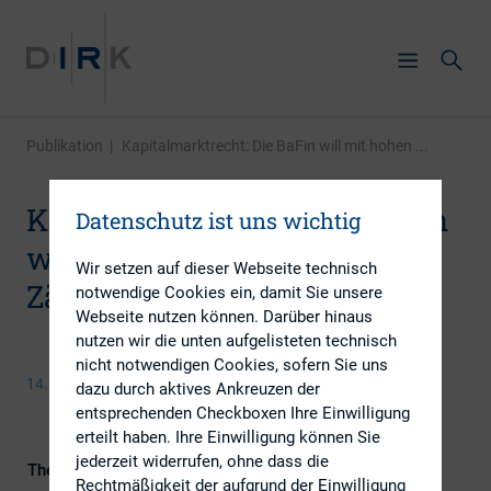
Publikation
|
Kapitalmarktrecht: Die BaFin will mit hohen ...
Kapitalmarktrecht: Die BaFin
Datenschutz ist uns wichtig
will mit hohen Bußgeldern
Wir setzen auf dieser Webseite technisch
Zähne zeigen
notwendige Cookies ein, damit Sie unsere
Webseite nutzen können. Darüber hinaus
nutzen wir die unten aufgelisteten technisch
nicht notwendigen Cookies, sofern Sie uns
14. März 2014
dazu durch aktives Ankreuzen der
entsprechenden Checkboxen Ihre Einwilligung
erteilt haben. Ihre Einwilligung können Sie
jederzeit widerrufen, ohne dass die
Themengebiet
Berichterstattung
Rechtmäßigkeit der aufgrund der Einwilligung