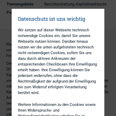
Themengebiete
Berichterstattung, Kapitalmarktrecht
Publikationsform
Externe Publikationen
Datenschutz ist uns wichtig
Wir setzen auf dieser Webseite technisch
notwendige Cookies ein, damit Sie unsere
Webseite nutzen können. Darüber hinaus
Kleine und mittlere Unternehmen sollen bei der Ausgabe
nutzen wir die unten aufgelisteten technisch
von Aktien oder Schuldtiteln leichten Zugang zu
nicht notwendigen Cookies, sofern Sie uns
Finanzierungen finden
dazu durch aktives Ankreuzen der
Die Europäische Kommission hat am Montag, den
entsprechenden Checkboxen Ihre Einwilligung
30.11.2015 im Rahmen ihrer Strategie für eine
erteilt haben. Ihre Einwilligung können Sie
Kapitalmarktunion überarbeitete Vorschriften
jederzeit widerrufen, ohne dass die
vorgeschlagen, nach denen sich Unternehmen an der Börse
Rechtmäßigkeit der aufgrund der Einwilligung
oder durch ein öffentliches Angebot an potenzielle Anleger
bis zum Widerruf erfolgten Verarbeitung
Kapital beschaffen. "Wir brauchen Prospektvorschriften, die
berührt wird.
Anlegern die Informationen zur Verfügung stellen, die sie
benötigen – ohne dabei unnötige Kosten zu verursachen
Weitere Informationen zu den Cookies sowie
und die Unternehmen davon abzuhalten Geld auf den
Ihren Widerspruchs- und
öffentlichen Märkten zu besorgen. Der heutige Vorschlag
Widerrufsmöglichkeiten erhalten Sie in