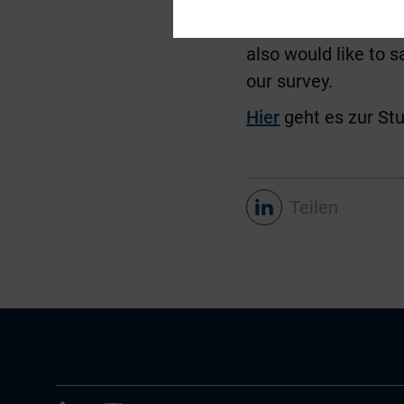
MiddleNext, NEVIR, S
also would like to 
our survey.
Hier
geht es zur Stu
Teilen