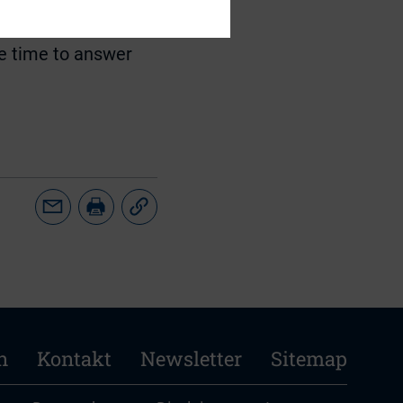
this initiative. We
he time to answer
n
Kontakt
Newsletter
Sitemap