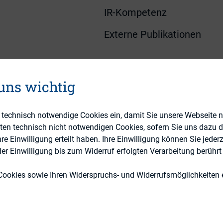
IR-Kompetenz
Externe Publikationen
 uns wichtig
e technisch notwendige Cookies ein, damit Sie unsere Webseite 
eten technisch nicht notwendigen Cookies, sofern Sie uns dazu 
ear, the hero from Toy Story, and investor relation
 Einwilligung erteilt haben. Ihre Einwilligung können Sie jederz
n common? It’s definitely not the uniform or the win
r Einwilligung bis zum Widerruf erfolgten Verarbeitung berührt 
 “to Infinity and Beyond”. Both the animated charac
Cookies sowie Ihren Widerspruchs- und Widerrufsmöglichkeiten e
e difficult and increasingly complicated tasks in the
ion of our annual IRO Surveys is to highlight the ev
 in Europe. The following themes serve as a backbo