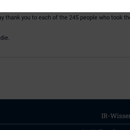
IRA, the QCA) that have given us their support for 
say thank you to each of the 245 people who took t
die.
IR-Wisse