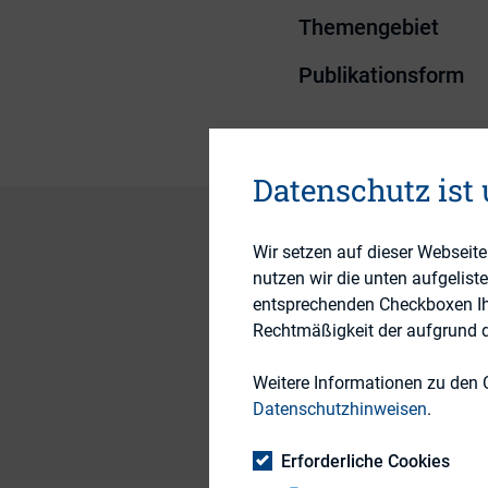
Themengebiet
Publikationsform
Datenschutz ist
Wir setzen auf dieser Webseit
nutzen wir die unten aufgelist
What do Buzz Lighty
entsprechenden Checkboxen Ihre
professionals have i
Rechtmäßigkeit der aufgrund de
their shared ethos,
Weitere Informationen zu den 
IR professionals fac
Datenschutzhinweisen
.
aim of this new edit
Relations practices
Erforderliche Cookies