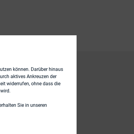
nutzen können. Darüber hinaus
durch aktives Ankreuzen der
s
eit widerrufen, ohne dass die
gs; rather it is
wird.
ter and
rhalten Sie in unseren
ir daily lives. The
olution of Investor
ne to our analysis: