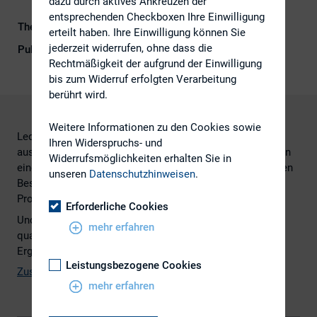
dazu durch aktives Ankreuzen der
entsprechenden Checkboxen Ihre Einwilligung
Themengebiet
Berichterstattung
erteilt haben. Ihre Einwilligung können Sie
jederzeit widerrufen, ohne dass die
Publikationsform
Externe Publikationen
Rechtmäßigkeit der aufgrund der Einwilligung
bis zum Widerruf erfolgten Verarbeitung
berührt wird.
Weitere Informationen zu den Cookies sowie
Lediglich elf Prozent der deutschen Aktiengesellschaften
Ihren Widerspruchs- und
aus dem Dax und MDax geben in ihren Geschäftsberichten
Widerrufsmöglichkeiten erhalten Sie in
einen transparenten Ausblick mit informativen qualitativen
unseren
Datenschutzhinweisen
.
Beschreibungen und umfangreichen quantitativen
Prognosen über ihre künftige Geschäftsentwicklung.
Erforderliche Cookies
Und nur jedes zweite Unternehmen informiert mit
mehr erfahren
quantitativen Aussagen über die erwarteten Umsatz- und
Ergebniszahlen.
Leistungsbezogene Cookies
Zusammenfassung der Ergebnisse (pdf-Datei, 1.132 KB)
mehr erfahren