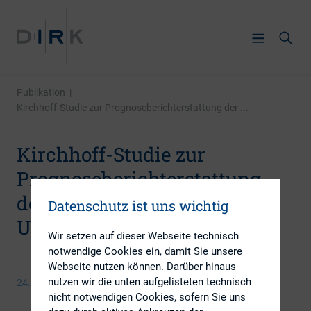
Publikation
|
Kirchhoff-Studie zur Prognoseberichterstattung der ...
Kirchhoff-Studie zur
Prognoseberichterstattung
der Dax- und MDax-
Datenschutz ist uns wichtig
Unternehmen
Wir setzen auf dieser Webseite technisch
notwendige Cookies ein, damit Sie unsere
Webseite nutzen können. Darüber hinaus
nutzen wir die unten aufgelisteten technisch
24. September 2013
nicht notwendigen Cookies, sofern Sie uns