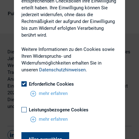
entsprechenden Checkboxen Ihre Einwilligung
Kompetenz
erteilt haben. Ihre Einwilligung können Sie
Publikationsform
Externe Publikationen
jederzeit widerrufen, ohne dass die
Rechtmäßigkeit der aufgrund der Einwilligung
bis zum Widerruf erfolgten Verarbeitung
berührt wird.
Weitere Informationen zu den Cookies sowie
Die IR.on AG hat einen Blick auf den KMU-Anleihemarkt des
Ihren Widerspruchs- und
Jahres 2024 in Deutschland geworfen und zudem die IR-
Widerrufsmöglichkeiten erhalten Sie in
Webseiten der Emittenten auf die Einhaltung von
unseren
Datenschutzhinweisen
.
Transparenzstandards untersucht und im Rahmen einer
Analyse zehn verschiedene Emissionshäuser zu ihren
Erforderliche Cookies
Einschätzungen und Prognosen für den KMU-Anleihemarkt
2025 befragt.
mehr erfahren
Die vollständige Studie KMU-Anleihemarkt: Analyse 2024
und Ausblick 2025 finden Sie
hier
.
Leistungsbezogene Cookies
mehr erfahren
Teilen