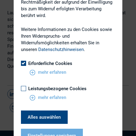
Rechtmäßigkeit der aufgrund der Einwilligung
bis zum Widerruf erfolgten Verarbeitung
Laut der aktuellen KMU-Anleihestudie 2025 der iron AG hat
berührt wird.
sich der deutsche KMU-Anleihemarkt auch 2025 in einem
schwierigen wirtschaftlichen Umfeld als bemerkenswert
Weitere Informationen zu den Cookies sowie
resilient erwiesen. Angesichts von geopolitischen
Ihren Widerspruchs- und
Spannungen, konjunktureller Unsicherheit und volatilen
Widerrufsmöglichkeiten erhalten Sie in
Finanzmärkten zeigte sich der Markt stabil und
unseren
Datenschutzhinweisen
.
aufnahmefähig für neue Emissionen.
Die komplette KMU-Anleihestudie 2025 gibt es
hier
.
Erforderliche Cookies
Quelle:
iron AG
mehr erfahren
Leistungsbezogene Cookies
Teilen
mehr erfahren
Alles auswählen
Einstellungen speichern