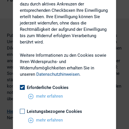
Publikationsform
Externe Publikationen
dazu durch aktives Ankreuzen der
entsprechenden Checkboxen Ihre Einwilligung
erteilt haben. Ihre Einwilligung können Sie
jederzeit widerrufen, ohne dass die
Rechtmäßigkeit der aufgrund der Einwilligung
Publizitätspflichtige Unternehmen stehen hinsichtlich des
bis zum Widerruf erfolgten Verarbeitung
Umfangs ihrer Geschäftsberichte heute vor einem großen
berührt wird.
Dilemma: Auf der einen Seite ziehen immer neue Regularien
eine Ausweitung der Berichterstattung nach sich. Auf der
Weitere Informationen zu den Cookies sowie
anderen Seite sollen die Berichte nicht noch umfangreicher
Ihren Widerspruchs- und
werden, als sie es ohnehin schon sind. Ganz im Gegenteil:
Widerrufsmöglichkeiten erhalten Sie in
Sowohl DRS20 als auch GRI G4 sowie der IIRC fordern eine
unseren
Datenschutzhinweisen
.
stärkere Konzentration auf die Wesentlichkeit und damit
kompaktere Versionen von Berichten, die den Leser mit den
Erforderliche Cookies
notwendigen Informationen versorgen und ihn nicht
mehr erfahren
überfordern.
Hier
geht es zum vollständigen Artikel, erschienen im
Leistungsbezogene Cookies
Newsletter von wirDesign AG.
mehr erfahren