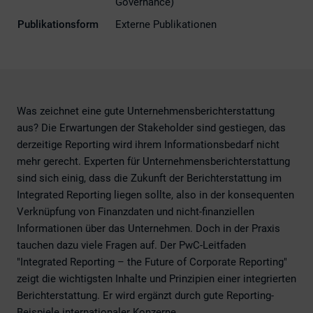
Governance)
Publikationsform
Externe Publikationen
Was
zeichnet
eine
gute
Unternehmensberichterstattung
aus
? Die
Erwartungen
der
Stakeholder
sind
gestiegen
,
das
derzeitige
Reporting
wird
ihrem
Informationsbedarf
nicht
mehr
gerecht
.
Experten
für
Unternehmensberichterstattung
sind
sich
einig
,
dass
die
Zukunft
der
Berichterstattung
im
Integrated Reporting
liegen
sollte
, also in
der
konsequenten
Verknüpfung
von
Finanzdaten
und
nicht-finanziellen
Informationen
über
das
Unternehmen
.
Doch
in
der
Praxis
tauchen
dazu
viele
Fragen
auf
.
Der
PwC-Leitfaden
"Integrated Reporting – the Future of Corporate Reporting"
zeigt
die
wichtigsten
Inhalte
und
Prinzipien
einer
integrierten
Berichterstattung
.
Er
wird
ergänzt
durch
gute
Reporting-
Beispiele
internationaler
Konzerne
.