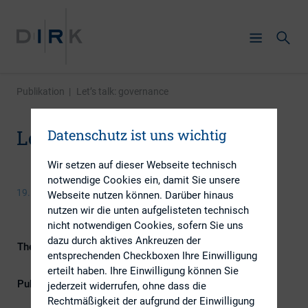
Publikation
|
Let’s talk: governance
Let’s talk: governance
Datenschutz ist uns wichtig
Wir setzen auf dieser Webseite technisch
notwendige Cookies ein, damit Sie unsere
19. August 2014
Webseite nutzen können. Darüber hinaus
nutzen wir die unten aufgelisteten technisch
nicht notwendigen Cookies, sofern Sie uns
dazu durch aktives Ankreuzen der
Themengebiet
ESG (inkl. Nachhaltigkeit &
entsprechenden Checkboxen Ihre Einwilligung
Governance)
erteilt haben. Ihre Einwilligung können Sie
Publikationsform
Externe Publikationen
jederzeit widerrufen, ohne dass die
Rechtmäßigkeit der aufgrund der Einwilligung