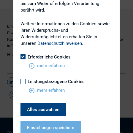
bis zum Widerruf erfolgten Verarbeitung
berührt wird.
Weitere Informationen zu den Cookies sowie
Ernst & Young hat im Herbst 2014 etwa 40 Investorenvertreter zu Ihren
Ihren Widerspruchs- und
Erwartungen an die HV-Saison 2014 befragt. Eine aktuelle Studie hält
Widerrufsmöglichkeiten erhalten Sie in
Rückschau auf die tatsächlichen Stimmrechtsverhalte und gibt Einblicke
unseren
Datenschutzhinweisen
.
in Trends von aktivistischen Investoren.
Hier geht es zur
Studie
Erforderliche Cookies
mehr erfahren
Leistungsbezogene Cookies
Teilen
mehr erfahren
Alles auswählen
Einstellungen speichern