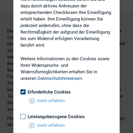
dazu durch aktives Ankreuzen der
entsprechenden Checkboxen Ihre Einwilligung
erteilt haben. Ihre Einwilligung können Sie
jederzeit widerrufen, ohne dass die
Das Bundesfinanzministerium (BMF) präsentiert ein neues
Rechtmäßigkeit der aufgrund der Einwilligung
Event-Format, um den Dialog mit deutschen FinTechs zu
bis zum Widerruf erfolgten Verarbeitung
fördern: Am 14. April 2016 findet das erste FinCamp im BMF
berührt wird.
zur „Zukunft des digitalen Bankings“ statt. Teilnehmen
werden rund 150 Vertreter deutscher FinTech-Startups,
Weitere Informationen zu den Cookies sowie
Banken und Verbände sowie Beschäftigte des BMF, der
Ihren Widerspruchs- und
Bundesbank und der Bundesanstalt für
Widerrufsmöglichkeiten erhalten Sie in
Finanzdienstleistungsaufsicht (BaFin). Unter der
unseren
Datenschutzhinweisen
.
Schirmherrschaft des Parlamentarischen Staatssekretärs
beim Bundesminister der Finanzen, Jens Spahn, haben die
Erforderliche Cookies
Teilnehmerinnen und Teilnehmer die Möglichkeit, sich über
mehr erfahren
die digitalen Finanzdienstleistungen von morgen
auszutauschen.
Leistungsbezogene Cookies
Hier kommen Sie zum
vollständigen Artikel
und
Livestream
des
Bundesfinanzministeriums
.
mehr erfahren