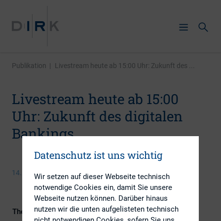
Publikation
|
Livestream heute ab 15:00 Uhr: Zukunft des ...
Livestream heute ab 15:00
Uhr: Zukunft des digitalen
Bankings
Datenschutz ist uns wichtig
14. April 2016
Wir setzen auf dieser Webseite technisch
notwendige Cookies ein, damit Sie unsere
Webseite nutzen können. Darüber hinaus
nutzen wir die unten aufgelisteten technisch
Themengebiet
IR-Kompetenz
nicht notwendigen Cookies, sofern Sie uns