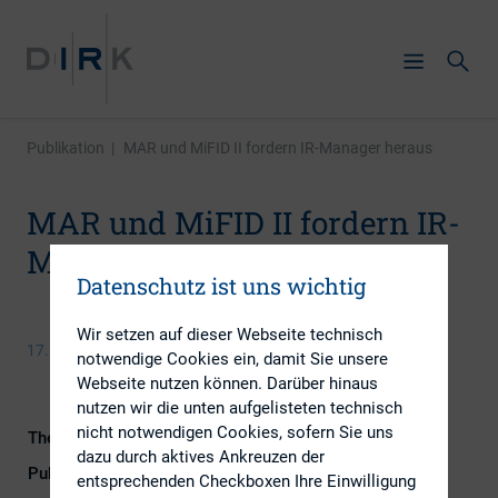
Publikation
|
MAR und MiFID II fordern IR-Manager heraus
MAR und MiFID II fordern IR-
Manager heraus
Datenschutz ist uns wichtig
Wir setzen auf dieser Webseite technisch
17. November 2017
notwendige Cookies ein, damit Sie unsere
Webseite nutzen können. Darüber hinaus
nutzen wir die unten aufgelisteten technisch
nicht notwendigen Cookies, sofern Sie uns
Themengebiete
IR-Kompetenz, Kapitalmarktrecht
dazu durch aktives Ankreuzen der
Publikationsform
Externe Publikationen
entsprechenden Checkboxen Ihre Einwilligung