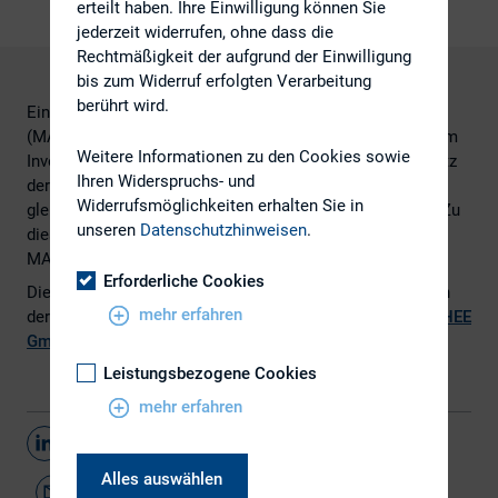
erteilt haben. Ihre Einwilligung können Sie
jederzeit widerrufen, ohne dass die
Rechtmäßigkeit der aufgrund der Einwilligung
bis zum Widerruf erfolgten Verarbeitung
berührt wird.
Ein Jahr seit Inkrafttreten der Market Abuse Regulation
(MAR) hat sich die organisatorische Verantwortlichkeit im
Weitere Informationen zu den Cookies sowie
Investor Relations-Bereich kaum verändert – und das trotz
Ihren Widerspruchs- und
der gestiegenen juristischen Komplexität und bei
Widerrufsmöglichkeiten erhalten Sie in
gleichzeitig teilweise zusätzlicher Aufgabenübernahme. Zu
unseren
Datenschutzhinweisen
.
diesem Ergebnis kommt eine aktuelle Umfrage der
MATHEE GmbH im DAX, MDAX, SDAX und TecDAX.
Erforderliche Cookies
Die vollständige Pressemitteilung sowie die Präsentation
mehr erfahren
der Ergebnisse finden Sie
hier
auf der Webseite der
MATHEE
GmbH
.
Leistungsbezogene Cookies
mehr erfahren
Teilen
Alles auswählen