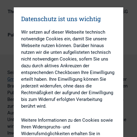
Themengebiete
Berichterstattung, Digitalisierung, ESG
Datenschutz ist uns wichtig
(inkl. Nachhaltigkeit & Governance),
Investoren, IR-Kompetenz
Wir setzen auf dieser Webseite technisch
Publikationsform
Externe Publikationen
notwendige Cookies ein, damit Sie unsere
Webseite nutzen können. Darüber hinaus
nutzen wir die unten aufgelisteten technisch
nicht notwendigen Cookies, sofern Sie uns
dazu durch aktives Ankreuzen der
Seit Mitte Januar hat das Team von
Kirkow Consulting
entsprechenden Checkboxen Ihre Einwilligung
GmbH & Co KG
knapp 50 Unternehmen unterschiedlichster
erteilt haben. Ihre Einwilligung können Sie
Branchen in Europa, den USA und Asien über die relevanten
jederzeit widerrufen, ohne dass die
Publikationen und Analysten-Calls zur FY2023
Rechtmäßigkeit der aufgrund der Einwilligung
Berichtsperiode verfolgt und konnte dabei – im Vergleich
bis zum Widerruf erfolgten Verarbeitung
zum vergangenen Jahr – einen etwas optimistischeren
berührt wird.
Ausblick wahrnehmen, auch wenn es weiterhin unter den
Unternehmensführungen große Unsicherheit gibt, wann die
Weitere Informationen zu den Cookies sowie
wirtschaftliche Erholung einsetzen wird. Daher hatten
Ihren Widerspruchs- und
Investoren und Analysten in den vergangenen Wochen
Widerrufsmöglichkeiten erhalten Sie in