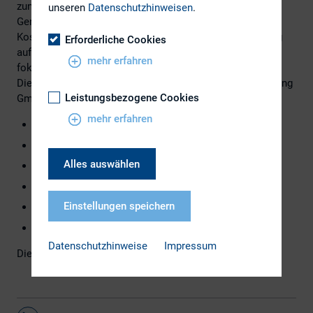
zunehmend mehr auch auf Themen wie Cashflow
unseren
Datenschutzhinweisen
.
Generierung, operative Hebelwirkung und strukturelle
Kostensenkung aus säkularen Trends – primär mit Bezug
Erforderliche Cookies
auf den Faktor Arbeit und die Energietransformation –
mehr erfahren
fokussiert.
Die Struktur der FY2023 Marktstudie von Kirkow Consulting
Leistungsbezogene Cookies
GmbH & Co KG ist wie folgt:
mehr erfahren
Governance under new investor scrutiny
Japan’s rising sun
Alles auswählen
Rethinking ESG investment
Case study: Insurance industry
Einstellungen speichern
Regulating artificial intelligence (AI)
Case study: Stock exchanges
Datenschutzhinweise
Impressum
Die vollständige Marktstudie finden Sie
hier
.