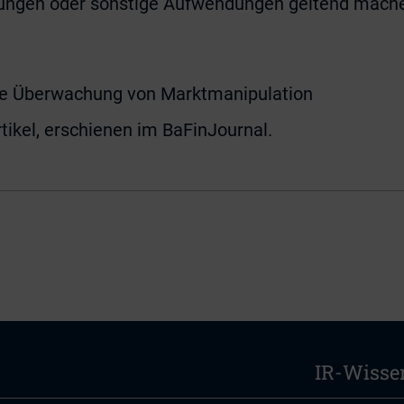
tungen oder sonstige Aufwendungen geltend mach
die Überwachung von Marktmanipulation
ikel, erschienen im BaFinJournal.
IR-Wisse