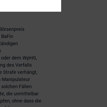
Aufträge in
e „Absprache mit
 Börsenpreis
e BaFin
ständigen
s
) oder dem WpHG,
ng des Verfalls
 Strafe verhängt,
m Manipulateur
 solchen Fällen
e, die unmittelbar
pfen, ohne dass die