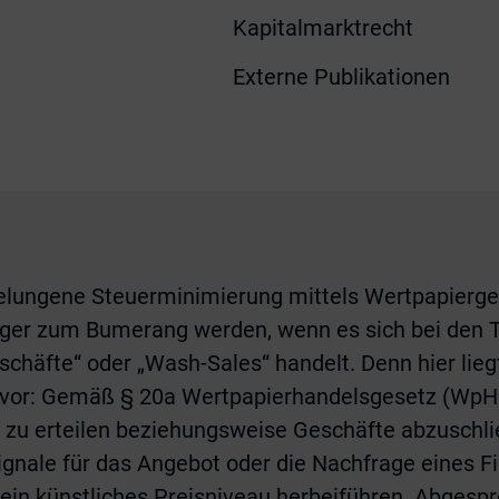
Kapitalmarktrecht
Externe Publikationen
gelungene Steuerminimierung mittels Wertpapierge
eger zum Bumerang werden, wenn es sich bei den 
häfte“ oder „Wash-Sales“ handelt. Denn hier lieg
vor: Gemäß § 20a Wertpapierhandelsgesetz (WpHG)
 zu erteilen beziehungsweise Geschäfte abzuschlie
Signale für das Angebot oder die Nachfrage eines 
ein künstliches Preisniveau herbeiführen. Abgesp