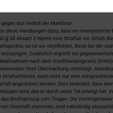
 mehrere Mitarbeiter des Vermögensverwalters die 
verschiedenen Kunden erteilt haben, denn auch ein
oß gegen das Verbot der Marktma-
ren diese Handlungen dazu, dass ein manipulierter
äß § 38 Absatz 2 WpHG eine Straftat vor. Erhält di
tspunkte, so ist sie verpflichtet, diese bei der zu
anzuzeigen. Zusätzlich ergreift sie gegebenenfall
he Maßnahmen nach dem Kreditwesengesetz (KWG
verwalter ihrer Überwachung unterliegt. Anordnu
Strafverfahren, kann nicht nur eine entsprechende
erfall angeordnet werden. Dies bedeutet, dass de
zogen wird, das er durch seine Tat erlangt hat. In
 das Bruttoprinzip zum Tragen: Die Vermögenswert
ven Geschäft stammen, sind vollständig abzuschö