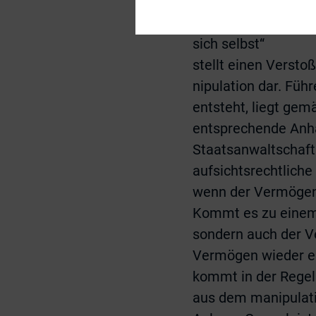
ein einzelner oder
Absprache für die 
sich selbst“
stellt einen Verst
nipulation dar. Füh
entsteht, liegt gem
entsprechende Anhal
Staatsanwaltschaft 
aufsichtsrechtlic
wenn der Vermögens
Kommt es zu einem 
sondern auch der V
Vermögen wieder ent
kommt in der Regel
aus dem manipulati