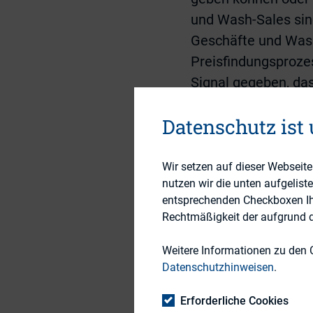
und Wash-Sales sin
Geschäfte und Wash-
Preisfindungsprozes
Signal gegeben, da
Zusammenführung v
Datenschutz ist
Geschäften beziehu
von unabhängig agi
Personen in Abspr
Wir setzen auf dieser Webseit
nutzen wir die unten aufgelist
verbundenen Börsen
entsprechenden Checkboxen Ihre
dies dem Markt vorh
Rechtmäßigkeit der aufgrund de
dass der Eindruck e
vertrauen, dass Bör
Weitere Informationen zu den 
Datenschutzhinweisen
.
Nachfrage und Ang
getäuscht. Steuerli
Erforderliche Cookies
Wertpapiergeschäft