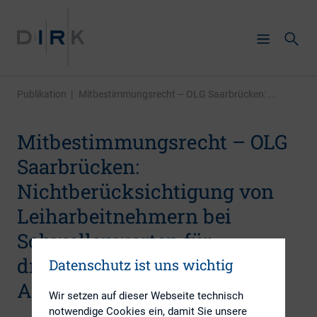
Publikation
|
Mitbestimmungsrecht – OLG Saarbrücken: ...
Mitbestimmungsrecht – OLG
Saarbrücken:
Nichtberücksichtigung von
Leiharbeitnehmern bei
Schwellenwerten für
drittelmitbestimmten
Datenschutz ist uns wichtig
Aufsichtsrat
Wir setzen auf dieser Webseite technisch
notwendige Cookies ein, damit Sie unsere