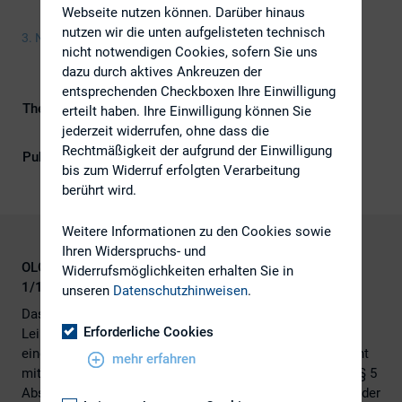
Webseite nutzen können. Darüber hinaus
nutzen wir die unten aufgelisteten technisch
3. November 2016
nicht notwendigen Cookies, sofern Sie uns
dazu durch aktives Ankreuzen der
entsprechenden Checkboxen Ihre Einwilligung
Themengebiete
ESG (inkl. Nachhaltigkeit &
erteilt haben. Ihre Einwilligung können Sie
Governance), Kapitalmarktrecht
jederzeit widerrufen, ohne dass die
Rechtmäßigkeit der aufgrund der Einwilligung
Publikationsform
Externe Publikationen
bis zum Widerruf erfolgten Verarbeitung
berührt wird.
Weitere Informationen zu den Cookies sowie
Ihren Widerspruchs- und
OLG Saarbrücken, Beschluss vom 02.03.2016, Az. 4 W
Widerrufsmöglichkeiten erhalten Sie in
1/15, NZG 2016, Heft 24, S. 941
unseren
Datenschutzhinweisen
.
Das OLG Saarbrücken hat entschieden, dass
Erforderliche Cookies
Leiharbeitnehmer beim Schwellenwert für die Errichtung
eines drittelparitätisch mitbestimmten Aufsichtsrats nicht
mehr erfahren
mitzuzählen sind. Dies gelte selbst dann, wenn sie gem. § 5
Abs. 2 S. 2 BetrVG i. V. m. § 7 Abs. 2 BetrVG an der Wahl der