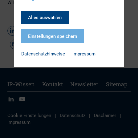
Wir danken Ihnen herzlich für Ihre Mitwirkung!
Alles auswählen
Teilen
Einstellungen speichern
Datenschutzhinweise
Impressum
IR-Wissen
Kontakt
Newsletter
Sitemap
Cookie Einstellungen
|
Datenschutz
|
Disclaimer
|
Impressum