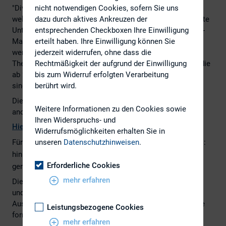
nicht notwendigen Cookies, sofern Sie uns
"Diversity" durch. Sie soll Antworten auf die Frage liefern,
dazu durch aktives Ankreuzen der
welchen Stellenwert Diversität für deutsche börsennotierte
entsprechenden Checkboxen Ihre Einwilligung
Unternehmen hat und welche Zielsetzungen mit Diversity-
erteilt haben. Ihre Einwilligung können Sie
Maßnahmen verfolgt werden. Weiterhin soll untersucht
jederzeit widerrufen, ohne dass die
werden, welche internen und externen Einflüsse dieses
Rechtmäßigkeit der aufgrund der Einwilligung
Thema voran treiben und ob deutsche Unternehmen auf die
bis zum Widerruf erfolgten Verarbeitung
ab 2016 geltende verpflichtende Frauenquote vorbereitet
berührt wird.
sind.
Die Befragung dient wissenschaftlichen Zwecken, ist
Weitere Informationen zu den Cookies sowie
anonym und dauert ca. 8 Minuten.
Ihren Widerspruchs- und
Hier
geht es zur Studie
Widerrufsmöglichkeiten erhalten Sie in
Für Rückfragen steht Ihnen Frau Anna Hinrichsen (E-Maill:
unseren
Datenschutzhinweisen
.
hinrichsen@bwl.tu-darmstadt.de, Tel.: 06151-16/64298)
Erforderliche Cookies
gerne zur Verfügung.
mehr erfahren
Die Ergebnisse werden zur der 18. DIRK-Konferenz am 1.
und 2. Juni 2015 präsentiert und Ihnen auf Wunsch nach
Auswertung auch zugesandt. Bitte senden Sie hierfür eine
Leistungsbezogene Cookies
formlose E-Mail an hinrichsen@bwl.tu-darmstadt.de.
mehr erfahren