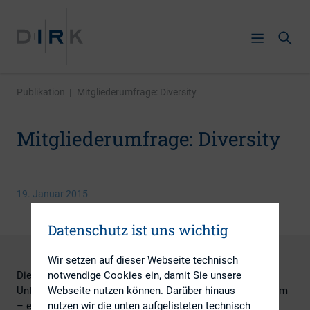
Publikation
|
Mitgliederumfrage: Diversity
Mitgliederumfrage: Diversity
19. Januar 2015
Datenschutz ist uns wichtig
Wir setzen auf dieser Webseite technisch
notwendige Cookies ein, damit Sie unsere
Die Technische Universität Darmstadt, Fachgebiet
Webseite nutzen können. Darüber hinaus
Unternehmensfinanzierung, führt mit dem DIRK gemeinsam
nutzen wir die unten aufgelisteten technisch
– eine Befragung unter IR-Professionals zum Thema