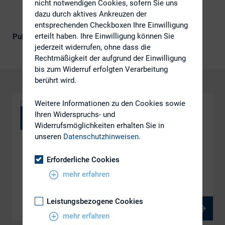
nicht notwendigen Cookies, sofern Sie uns
dazu durch aktives Ankreuzen der
entsprechenden Checkboxen Ihre Einwilligung
erteilt haben. Ihre Einwilligung können Sie
Publikationsform
DIRK-Publikationen
jederzeit widerrufen, ohne dass die
Rechtmäßigkeit der aufgrund der Einwilligung
bis zum Widerruf erfolgten Verarbeitung
berührt wird.
Weitere Informationen zu den Cookies sowie
Ihren Widerspruchs- und
Widerrufsmöglichkeiten erhalten Sie in
unseren
Datenschutzhinweisen
.
DOWNLOAD
Erforderliche Cookies
DAX-Reform – Die neuen Änderungen und
mehr erfahren
Erweiterungen der Index Methodologie
Leistungsbezogene Cookies
PDF, 676 kB
mehr erfahren