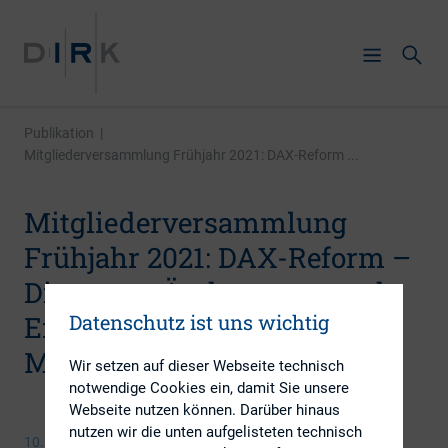
Publikation
|
Mitgliederversammlung Frühjahr 2021: DAX-Reform ...
Mitgliederversammlung
Frühjahr 2021: DAX-Reform –
Die neuen Änderungen und
Datenschutz ist uns wichtig
Erweiterungen der Index-
Methodologie
Wir setzen auf dieser Webseite technisch
notwendige Cookies ein, damit Sie unsere
Webseite nutzen können. Darüber hinaus
nutzen wir die unten aufgelisteten technisch
10. März 2021