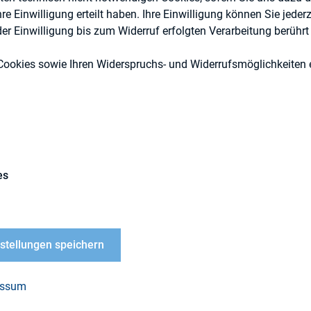
 Einwilligung erteilt haben. Ihre Einwilligung können Sie jederz
r Einwilligung bis zum Widerruf erfolgten Verarbeitung berührt 
Cookies sowie Ihren Widerspruchs- und Widerrufsmöglichkeiten e
DIRK-Publikationen
es
LOAD
nstellungen speichern
alsberichte als
ument der
essum
egischen IR