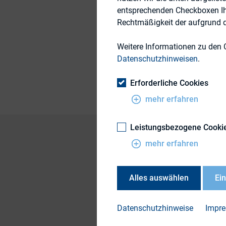
entsprechenden Checkboxen Ihre
15. November 2015
Rechtmäßigkeit der aufgrund de
Weitere Informationen zu den 
Datenschutzhinweisen
.
Publikationsform
Erforderliche Cookies
mehr erfahren
Leistungsbezogene Cooki
mehr erfahren
DOWN
Alles auswählen
Ei
Quart
Instr
Datenschutzhinweise
Impr
strat