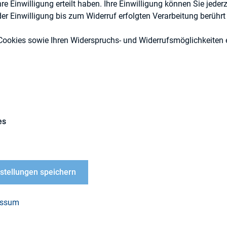
 Einwilligung erteilt haben. Ihre Einwilligung können Sie jederz
r Einwilligung bis zum Widerruf erfolgten Verarbeitung berührt 
Cookies sowie Ihren Widerspruchs- und Widerrufsmöglichkeiten e
DIRK-Publikationen
es
LOAD
nstellungen speichern
rated Reporting – für
igentlich?
essum