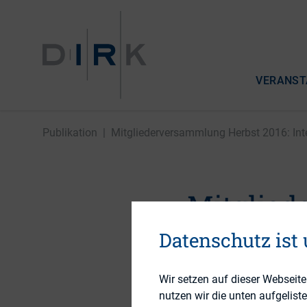
VERANST
Publikation
|
Mitgliederversammlung Herbst 2016: Inte
Mitglied
Integrat
Datenschutz ist
eigentlic
Wir setzen auf dieser Webseit
nutzen wir die unten aufgelist