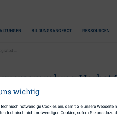
ALTUNGEN
BILDUNGSANGEBOT
RESSOURCEN
grated ...
erversammlung Herbst 2
ed Reporting – für wen
 uns wichtig
h?
e technisch notwendige Cookies ein, damit Sie unsere Webseite 
eten technisch nicht notwendigen Cookies, sofern Sie uns dazu 