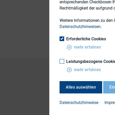
entsprechenden Checkboxen Ihre
Rechtmäßigkeit der aufgrund de
11. Oktober 2016
Weitere Informationen zu den 
Datenschutzhinweisen
.
Publikationsform
Erforderliche Cookies
mehr erfahren
Leistungsbezogene Cooki
mehr erfahren
DOWN
Alles auswählen
Ei
Integ
wen e
Datenschutzhinweise
Impr