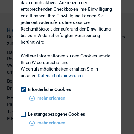
dazu durch aktives Ankreuzen der
entsprechenden Checkboxen Ihre Einwilligung
erteilt haben. Ihre Einwilligung können Sie
jederzeit widerrufen, ohne dass die
Rechtmäßigkeit der aufgrund der Einwilligung
Hier
finden Sie Informationen zur Neuregelung des
bis zum Widerruf erfolgten Verarbeitung
Delistings im Rahmen des deutschen Umsetzungsgesetzes
berührt wird.
zur Änderungsrichtlinie der EU-Transparenzrichtlinie.
Das Umsetzungsgesetz enthält weitere praxisrelevante
Weitere Informationen zu den Cookies sowie
Regelungen, etwa zu Stimmrechtsmitteilungen nach dem
Ihren Widerspruchs- und
Wertpapierhandelsgesetz. Alle Änderungen treten bereits
Widerrufsmöglichkeiten erhalten Sie in
am 27. November 2015, also sehr kurzfristig in Kraft.
unseren
Datenschutzhinweisen
.
Bei
Fragen
wenden Sie sich bitte an:
Dr.
Mirko
Sickinger
, LL.M. (Columbia)
Erforderliche Cookies
HEUKING KÜHN LÜER WOJTEK
mehr erfahren
PartGmbB
von
Rechtsanwälten
und
Steuerberatern
T: +49 69 97561-461
Leistungsbezogene Cookies
E-Mail: m.sickinger@heuking.de
mehr erfahren