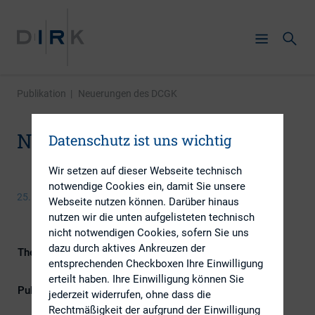
Publikation
|
Neuerungen des DCGK
Neuerungen des DCGK
Datenschutz ist uns wichtig
Wir setzen auf dieser Webseite technisch
notwendige Cookies ein, damit Sie unsere
25. Juni 2015
Webseite nutzen können. Darüber hinaus
nutzen wir die unten aufgelisteten technisch
nicht notwendigen Cookies, sofern Sie uns
dazu durch aktives Ankreuzen der
Themengebiete
Berichterstattung, ESG (inkl.
entsprechenden Checkboxen Ihre Einwilligung
Nachhaltigkeit & Governance)
erteilt haben. Ihre Einwilligung können Sie
Publikationsform
Externe Publikationen
jederzeit widerrufen, ohne dass die
Rechtmäßigkeit der aufgrund der Einwilligung