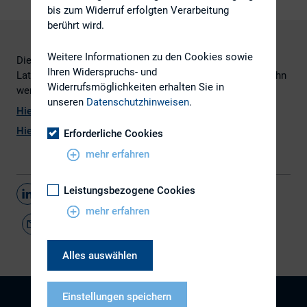
bis zum Widerruf erfolgten Verarbeitung
berührt wird.
Weitere Informationen zu den Cookies sowie
Die Neuerungen des DCGK erläutert von Dr. Dirk Kocher,
Ihren Widerspruchs- und
Latham & Watkins. Bei Fragen können Sie sich gerne an ihn
Widerrufsmöglichkeiten erhalten Sie in
wenden (Dirk.Kocher@lw.com).
unseren
Datenschutzhinweisen
.
Hier
geht es zum Webcast
Hie
r geht es zum pdf
Erforderliche Cookies
mehr erfahren
Leistungsbezogene Cookies
Teilen
mehr erfahren
Alles auswählen
Einstellungen speichern