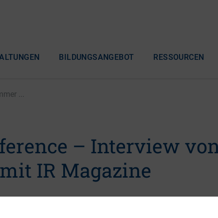
ALTUNGEN
BILDUNGSANGEBOT
RESSOURCEN
mer ...
ference – Interview vo
mit IR Magazine