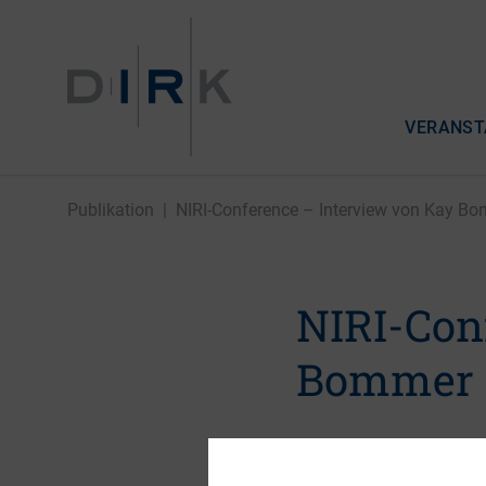
VERANST
Publikation
|
NIRI-Conference – Interview von Kay Bom
NIRI-Con
Bommer 
13. Juni 2016