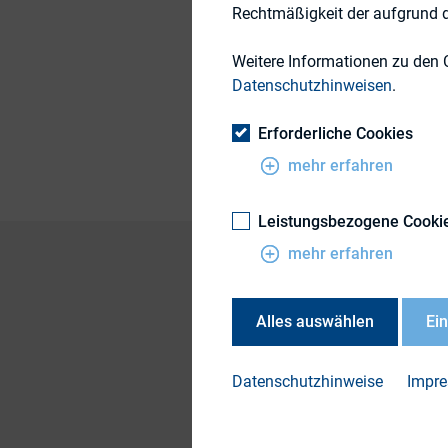
Rechtmäßigkeit der aufgrund de
Weitere Informationen zu den 
Themengebiet
Datenschutzhinweisen
.
Publikationsform
Erforderliche Cookies
mehr erfahren
Leistungsbezogene Cooki
mehr erfahren
Vom 5. Juni bis 8. J
Alles auswählen
Ei
Zum ersten Mal nah
Eindrücke schildert
Datenschutzhinweise
Impr
Einen Rückblick auf
hier
auf der Interne