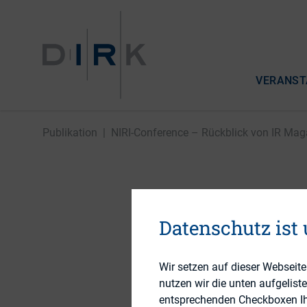
VERANST
Publikation
|
NIRI-Conference – Rückblick von IR Mag
NIRI-Con
Datenschutz ist
Magazin
Wir setzen auf dieser Webseit
nutzen wir die unten aufgelist
entsprechenden Checkboxen Ihre
15. Juni 2016