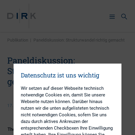
Publikation
|
Paneldiskussion: Strukturwandel richtig gemacht
Paneldiskussion:
Strukturwandel richtig
Datenschutz ist uns wichtig
gemacht
Wir setzen auf dieser Webseite technisch
notwendige Cookies ein, damit Sie unsere
Webseite nutzen können. Darüber hinaus
17. November 2021
nutzen wir die unten aufgelisteten technisch
nicht notwendigen Cookies, sofern Sie uns
dazu durch aktives Ankreuzen der
entsprechenden Checkboxen Ihre Einwilligung
Themengebiete
ESG (inkl. Nachhaltigkeit &
erteilt haben. Ihre Einwilligung können Sie