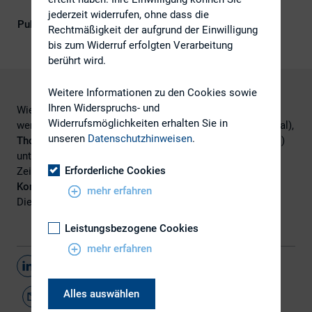
Governance), IR-Kompetenz
jederzeit widerrufen, ohne dass die
Publikationsform
DIRK-Publikationen
Rechtmäßigkeit der aufgrund der Einwilligung
bis zum Widerruf erfolgten Verarbeitung
berührt wird.
Weitere Informationen zu den Cookies sowie
Ihren Widerspruchs- und
Wie Strukturwandel in Unternehmen richtig umgesetzt
Widerrufsmöglichkeiten erhalten Sie in
werden kann, diskutierten
Friederike Helfer
(Cevian Capital),
unseren
Datenschutzhinweisen
.
Thomas Meier
(MainFirst) und
Dr. Dierk Paskert
(Encavis)
unter der Moderation von Sebastian Schmid (Börsen-
Erforderliche Cookies
Zeitung) am 22. Juni 2021 im Rahmen der
24. DIRK-
Konferenz
.
mehr erfahren
Die
Videoaufzeichnung
der Diskussion finden Sie
hier
.
Leistungsbezogene Cookies
mehr erfahren
Teilen
Alles auswählen