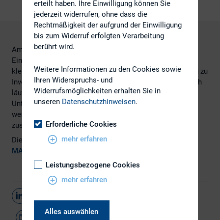
erteilt haben. Ihre Einwilligung können Sie
jederzeit widerrufen, ohne dass die
Rechtmäßigkeit der aufgrund der Einwilligung
bis zum Widerruf erfolgten Verarbeitung
berührt wird.
Am 21. November 2016 kündigte die Deutsche Börse die
Einführung eines neuen Segments an mit dem Ziel,
Weitere Informationen zu den Cookies sowie
kleineren und mittleren Unternehmen (SMEs) den Zugang zu
Ihren Widerspruchs- und
Investoren und Wachstumskapital zu verbessern. Zugleich
Widerrufsmöglichkeiten erhalten Sie in
läutet sie das Ende des Entry-Standards ein, in dem 141
unseren
Datenschutzhinweisen
.
Unternehmen und 58 Anleihen gelistet sind. Die
wesentlichen Punkte sind in einer Präsentation
Erforderliche Cookies
zusammengestellt.
mehr erfahren
Die Präsentation finden Sie
hier
auf der Internetseite der
MATHEE GmbH
.
Leistungsbezogene Cookies
mehr erfahren
Teilen
Alles auswählen