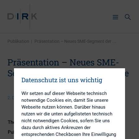
Publikation
|
Präsentation – Neues SME-Segment der ...
Präsentation – Neues SME-
Segment der Deutschen Börse
Datenschutz ist uns wichtig
Wir setzen auf dieser Webseite technisch
2. Dezember 2016
notwendige Cookies ein, damit Sie unsere
Webseite nutzen können. Darüber hinaus
nutzen wir die unten aufgelisteten technisch
nicht notwendigen Cookies, sofern Sie uns
Themengebiete
Investoren, IR-Kompetenz
dazu durch aktives Ankreuzen der
Publikationsform
Externe Publikationen
entsprechenden Checkboxen Ihre Einwilligung