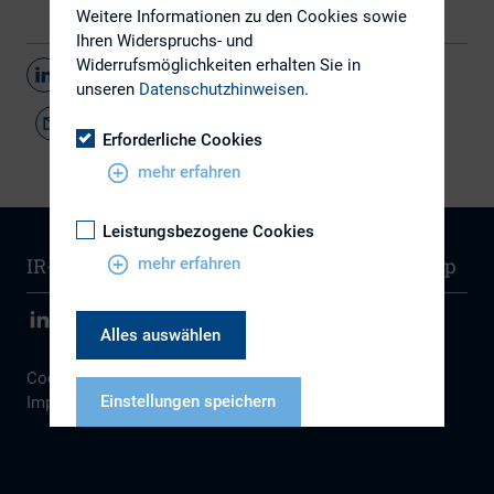
Weitere Informationen zu den Cookies sowie
Ihren Widerspruchs- und
Widerrufsmöglichkeiten erhalten Sie in
Teilen
unseren
Datenschutzhinweisen
.
Erforderliche Cookies
mehr erfahren
Leistungsbezogene Cookies
IR-Wissen
Kontakt
Newsletter
Sitemap
mehr erfahren
Alles auswählen
Cookie Einstellungen
|
Datenschutz
|
Disclaimer
|
Einstellungen speichern
Impressum
Datenschutzhinweise
Impressum