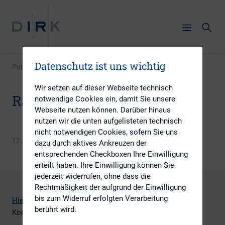
Datenschutz ist uns wichtig
Publikation
|
Ratingagenturen
Wir setzen auf dieser Webseite technisch
Ratingagenturen
notwendige Cookies ein, damit Sie unsere
Webseite nutzen können. Darüber hinaus
nutzen wir die unten aufgelisteten technisch
nicht notwendigen Cookies, sofern Sie uns
17. Dezember 2014
dazu durch aktives Ankreuzen der
entsprechenden Checkboxen Ihre Einwilligung
erteilt haben. Ihre Einwilligung können Sie
jederzeit widerrufen, ohne dass die
Rechtmäßigkeit der aufgrund der Einwilligung
bis zum Widerruf erfolgten Verarbeitung
Hier
finden
Sie
Informationen
der
EU
berührt wird.
K
ommission
zum
Thema
Ratingagenturen.