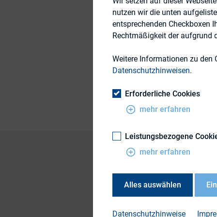
Wir setzen auf dieser Webseit
nutzen wir die unten aufgelist
16. März 2015
entsprechenden Checkboxen Ihre
Rechtmäßigkeit der aufgrund de
Weitere Informationen zu den 
Themengebiete
Datenschutzhinweisen
.
Publikationsform
Erforderliche Cookies
mehr erfahren
Leistungsbezogene Cooki
mehr erfahren
Das Bundefinanzmin
Alles auswählen
Ei
zur Umsetzung der T
Änderungsrichtlinie
Datenschutzhinweise
Impr