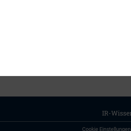
nie aus dem Jahr 2004 dar und ist bis Ende Novemb
mzusetzen.
samten Artikel
nterstützung von
White & Case.
IR-Wisse
Cookie Einstellungen