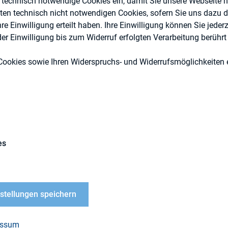
e technisch notwendige Cookies ein, damit Sie unsere Webseite 
eten technisch nicht notwendigen Cookies, sofern Sie uns dazu 
 Einwilligung erteilt haben. Ihre Einwilligung können Sie jederz
r Einwilligung bis zum Widerruf erfolgten Verarbeitung berührt 
Cookies sowie Ihren Widerspruchs- und Widerrufsmöglichkeiten e
Berichterstattung, Kapitalmarktrecht
Externe Publikationen
es
isterium hat am 06.02.2015 den Referentenentwu
nstellungen speichern
ransparenzrichtlinie-Änderungsrichtlinie veröffent
 stellt die erste grundlegende Überarbeitung der E
essum