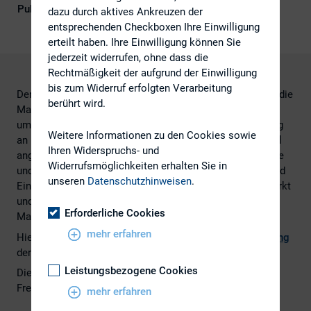
Publikationsform
Externe Publikationen
dazu durch aktives Ankreuzen der
entsprechenden Checkboxen Ihre Einwilligung
erteilt haben. Ihre Einwilligung können Sie
jederzeit widerrufen, ohne dass die
Rechtmäßigkeit der aufgrund der Einwilligung
bis zum Widerruf erfolgten Verarbeitung
Der Entwurf soll u.a. die Marktmissbrauchsrichtlinie und die
berührt wird.
Marktmissbrauchsverordnung ins deutsche Recht
umsetzen. Dadurch soll die Marktmissbrauchsregulierung
Weitere Informationen zu den Cookies sowie
an neue Entwicklungen wie z. B. den Hochfrequenzhandel
Ihren Widerspruchs- und
angepasst und ihr Anwendungsbereich auf weitere Märkte
Widerrufsmöglichkeiten erhalten Sie in
und Benchmarks erweitert werden; die Überwachungs- und
unseren
Datenschutzhinweisen
.
Eingriffsbefugnisse der Aufsichtsbehörden werden gestärkt
und die Sanktionsmöglichkeiten bei Insiderhandel und
Erforderliche Cookies
Marktmanipulation werden vereinheitlicht und verschärft.
mehr erfahren
Hier geht es zum
Gesetzesentwurf
und zur
Pressmitteilung
der BMF.
Leistungsbezogene Cookies
Dieser Artikel ist erschienen im Corporate Alert von
Freshfields Bruckhaus Deringer LLP.
mehr erfahren