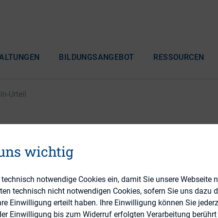
ALTUNGEN
BILDUNGSANGEBOT
RESSOURCEN
n-Urteil
kreis Franken Juli 2013
 uns wichtig
il
e technisch notwendige Cookies ein, damit Sie unsere Webseite 
eten technisch nicht notwendigen Cookies, sofern Sie uns dazu 
 Einwilligung erteilt haben. Ihre Einwilligung können Sie jederz
r Einwilligung bis zum Widerruf erfolgten Verarbeitung berührt 