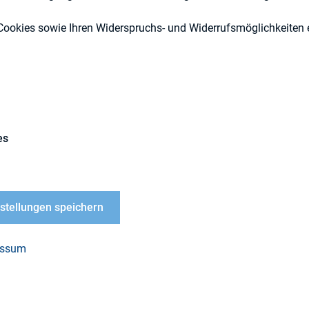
Cookies sowie Ihren Widerspruchs- und Widerrufsmöglichkeiten e
DIRK-Publikationen
es
LOAD
nstellungen speichern
öln-Urteil
essum
PDF, 946 kB