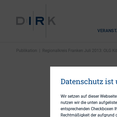
VERANST
Publikation
|
Regionalkreis Franken Juli 2013: OLG Köl
Regional
Datenschutz ist
Köln-Urte
Wir setzen auf dieser Webseit
nutzen wir die unten aufgelist
entsprechenden Checkboxen Ihre
25. November 2013
Rechtmäßigkeit der aufgrund de