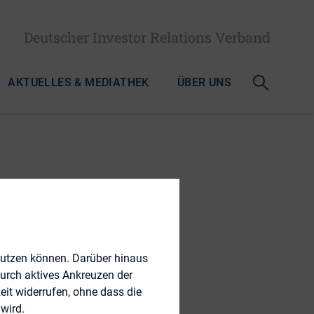
Deutscher Investor Relations Verband
AKTUELLES & MEDIATHEK
ÜBER UNS
: OLG
nutzen können. Darüber hinaus
durch aktives Ankreuzen der
eit widerrufen, ohne dass die
wird.