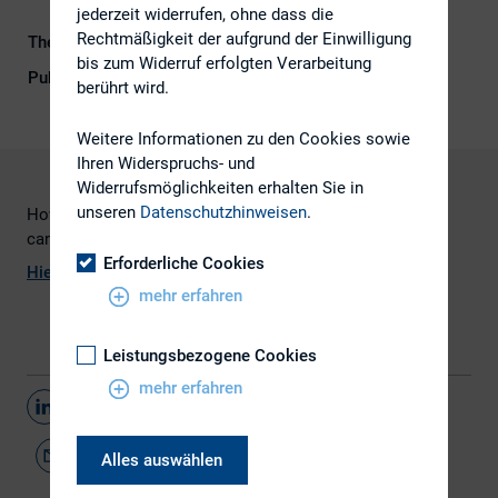
jederzeit widerrufen, ohne dass die
Rechtmäßigkeit der aufgrund der Einwilligung
Themengebiet
Digitalisierung
bis zum Widerruf erfolgten Verarbeitung
Publikationsform
Externe Publikationen
berührt wird.
Weitere Informationen zu den Cookies sowie
Ihren Widerspruchs- und
Widerrufsmöglichkeiten erhalten Sie in
unseren
Datenschutzhinweisen
.
How adding customer videos section on your IR website
can be hugely beneficial to your investor messaging
Erforderliche Cookies
Hier
geht es zum Artikel
mehr erfahren
Leistungsbezogene Cookies
mehr erfahren
Teilen
Alles auswählen