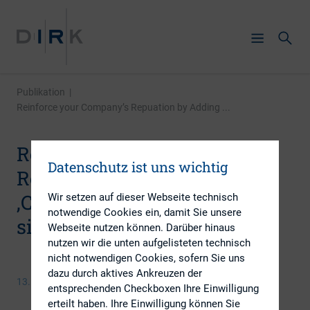
Publikation
|
Reinforce your Company’s Repuation by Adding ...
Reinforce your Company’s
Datenschutz ist uns wichtig
Repuation by Adding
‚Customer Videos‘ to your IR
Wir setzen auf dieser Webseite technisch
notwendige Cookies ein, damit Sie unsere
site
Webseite nutzen können. Darüber hinaus
nutzen wir die unten aufgelisteten technisch
nicht notwendigen Cookies, sofern Sie uns
dazu durch aktives Ankreuzen der
13. Januar 2015
entsprechenden Checkboxen Ihre Einwilligung
erteilt haben. Ihre Einwilligung können Sie