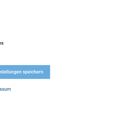
Investoren
es
 wurde im Rahmen des DIRK-Fixed Income Roundta
nstellungen speichern
nden Sie
hier.
essum