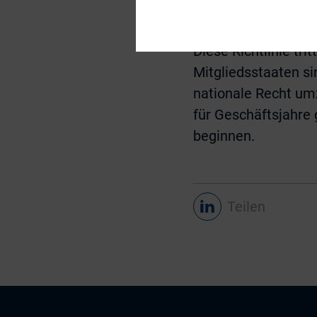
Wenn das Unternehme
dies nicht tut.
Diese Richtlinie tri
Mitgliedsstaaten si
nationale Recht um
für Geschäftsjahre
beginnen.
Teilen