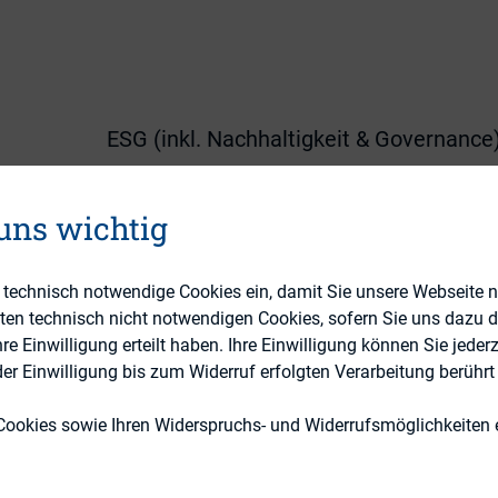
ESG (inkl. Nachhaltigkeit & Governance
Externe Publikationen
 uns wichtig
e technisch notwendige Cookies ein, damit Sie unsere Webseite 
eten technisch nicht notwendigen Cookies, sofern Sie uns dazu 
 Einwilligung erteilt haben. Ihre Einwilligung können Sie jederz
r Einwilligung bis zum Widerruf erfolgten Verarbeitung berührt 
/95/EU zur Änderung der Rechtlinie 2013/34/EU im 
Cookies sowie Ihren Widerspruchs- und Widerrufsmöglichkeiten e
eller und die Diversität betreffender Information
 und Gruppen wurde am 15. November 2014 im Am