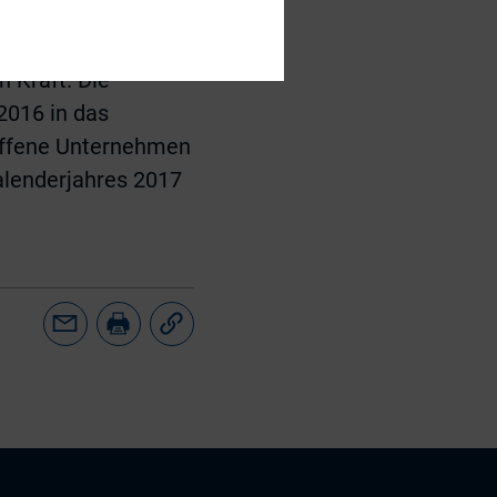
äutern, warum es
n Kraft. Die
 2016 in das
roffene Unternehmen
alenderjahres 2017