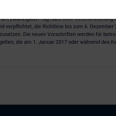
n keine derartige Politik verfolgt, hat es zu erl
tt am zwanzigsten Tag nach ihrer Veröffentlichung i
nd verpflichtet, die Richtlinie bis zum 6. Dezember
zusetzen. Die neuen Vorschriften werden für bet
 gelten, die am 1. Januar 2017 oder während des K