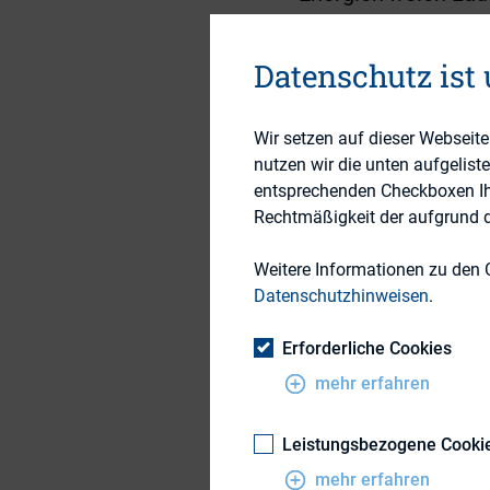
Frankfurter Innenst
Läufer diesmal we
Datenschutz ist
Die Konferenz star
versus passive Inv
Wir setzen auf dieser Webseit
nutzen wir die unten aufgelist
Kostenvorteile pas
entsprechenden Checkboxen Ihre
hisste dagegen die
Rechtmäßigkeit der aufgrund de
der von ihm gemang
Unternehmen erschw
Weitere Informationen zu den 
Datenschutzhinweisen
.
„Vorstandsvergütun
Nau (Georgeson) sk
Erforderliche Cookies
Checks. Frank Fisc
mehr erfahren
Management auf den
Verlässlichkeit und
Leistungsbezogene Cooki
sondern im tägliche
mehr erfahren