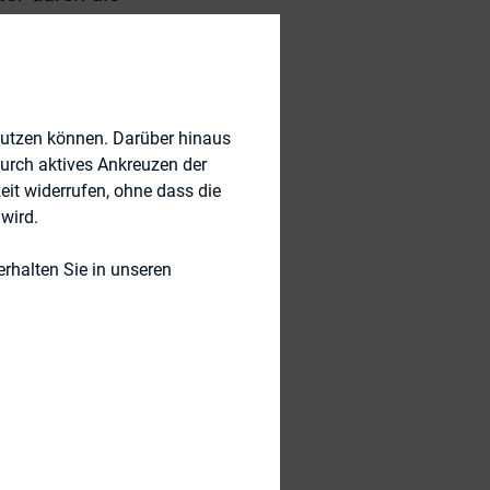
peraturen für die
ktives Management
e die
nutzen können. Darüber hinaus
durch aktives Ankreuzen der
Asset Management
eit widerrufen, ohne dass die
e Outperformance
wird.
ang zu
fel
rhalten Sie in unseren
hare) und Matthias
hmer zu den Pay
ungen an das IR-
Unternehmen mehr
gebroschüren –
d und Aufsichtsrat