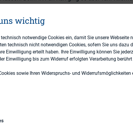
adt. Anders als im frostigen Vorjahr waren die Tem
sentlich angenehmer.
 uns wichtig
tete mit einem Sparring der Managementstile „A
estments.“ Thomas Meyer zu Drewer (Lyxor) betont
e technisch notwendige Cookies ein, damit Sie unsere Webseite 
eten technisch nicht notwendigen Cookies, sofern Sie uns dazu 
siver Investments. Thomas Meier von MainFirst 
 Einwilligung erteilt haben. Ihre Einwilligung können Sie jederz
 Fahne des aktiven Managements mit Blick auf di
r Einwilligung bis zum Widerruf erfolgten Verarbeitung berührt 
ten Fonds. Meier bedauerte, dass MiFID den Zug
ert habe. Nur wenig später kam die heiße Kartof
Cookies sowie Ihren Widerspruchs- und Widerrufsmöglichkeiten e
gen“ auf den Tisch. Christoph Schwab (Computers
izzierten die Erwartungen der Kapitalmarktteilne
her (Shareholder Value AG) brachte seine Anforder
 Punkt. Fischer verdeutlichte, dass er von den 
 Transparenz erwartet. Und zwar nicht nur in Ima
es
n Tun. Insbesondere erwartet Fischer von Vorstan