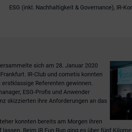
ESG (inkl. Nachhaltigkeit & Governance), IR-K
versammelte sich am 28. Januar 2020
n Frankfurt. IR-Club und cometis konnten
z erstklassige Referenten gewinnen.
anager, ESG-Profis und Anwender
genz skizzierten ihre Anforderungen an das
steher konnten bereits am Morgen ihren
f lassen. Beim IR Fun Run ging es über fünf Kilome