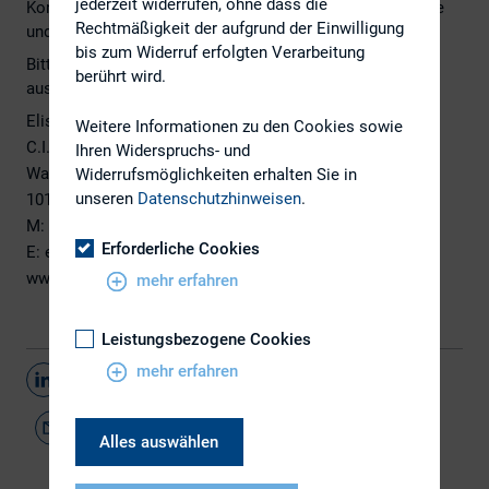
jederzeit widerrufen, ohne dass die
Konferenztag – inklusive Videoaufzeichnung der Vorträge
Rechtmäßigkeit der aufgrund der Einwilligung
und Diskussionen, Fotos und Konferenzbroschüre.
bis zum Widerruf erfolgten Verarbeitung
Bitte nehmen Sie sich kurz Zeit und senden Sie den
berührt wird.
ausgefüllten
Feedbackbogen
zurück an:
Elisabeth Karner
Weitere Informationen zu den Cookies sowie
C.I.R.A. –
CERCLE
INVESTOR RELATIONS AUSTRIA
Ihren Widerspruchs- und
Wallnerstraße 8
Widerrufsmöglichkeiten erhalten Sie in
unseren
Datenschutzhinweisen
.
1010
Wien
/Vienna
M: +43 664 840 30 33
Erforderliche Cookies
E: elisabeth.karner@cira.at
www.cira.at
mehr erfahren
Leistungsbezogene Cookies
mehr erfahren
Teilen
Alles auswählen