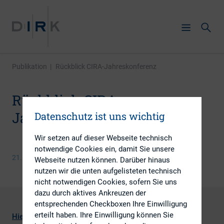
Publikation
|
Rückblick CIRA-Jahreskonferenz
Rückblick CIRA-
Jahreskonferenz
Datenschutz ist uns wichtig
Wir setzen auf dieser Webseite technisch
notwendige Cookies ein, damit Sie unsere
21. Oktober 2014
Webseite nutzen können. Darüber hinaus
nutzen wir die unten aufgelisteten technisch
nicht notwendigen Cookies, sofern Sie uns
dazu durch aktives Ankreuzen der
entsprechenden Checkboxen Ihre Einwilligung
erteilt haben. Ihre Einwilligung können Sie
Hier
finden Sie den Rückblick auf einen spannenden