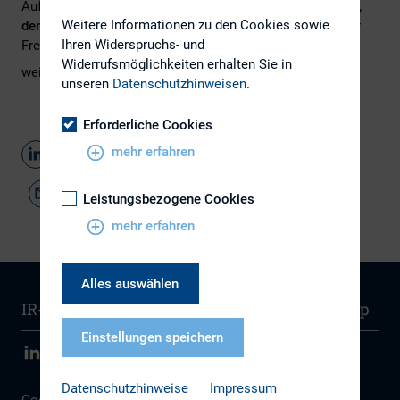
Auf Einladung von Fresenius treffen wir uns am
D
ienstag
,
Weitere Informationen zu den Cookies sowie
den 01.07.2014 um 18:00 Uhr
in den Räumlichkeiten der
Ihren Widerspruchs- und
Fresenius SE & Co. KGaA.
Widerrufsmöglichkeiten erhalten Sie in
weitere Infos unter
Termine
unseren
Datenschutzhinweisen
.
Erforderliche Cookies
mehr erfahren
Teilen
Leistungsbezogene Cookies
mehr erfahren
Alles auswählen
IR-Wissen
Kontakt
Newsletter
Sitemap
Einstellungen speichern
Datenschutzhinweise
Impressum
Cookie Einstellungen
|
Datenschutz
|
Disclaimer
|