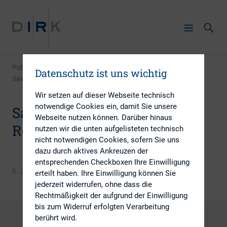
Publikation
|
Datenschutz ist uns wichtig
Save-the-date: 01.07.14 Regionalkreis Rhein-Main
Wir setzen auf dieser Webseite technisch
notwendige Cookies ein, damit Sie unsere
Save-the-date: 01.07.14
Webseite nutzen können. Darüber hinaus
Regionalkreis Rhein-Main
nutzen wir die unten aufgelisteten technisch
nicht notwendigen Cookies, sofern Sie uns
dazu durch aktives Ankreuzen der
entsprechenden Checkboxen Ihre Einwilligung
6. Juni 2014
erteilt haben. Ihre Einwilligung können Sie
jederzeit widerrufen, ohne dass die
Rechtmäßigkeit der aufgrund der Einwilligung
bis zum Widerruf erfolgten Verarbeitung
berührt wird.