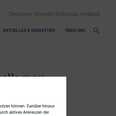
Deutscher Investor Relations Verband
AKTUELLES & MEDIATHEK
ÜBER UNS
calls may
nutzen können. Darüber hinaus
durch aktives Ankreuzen der