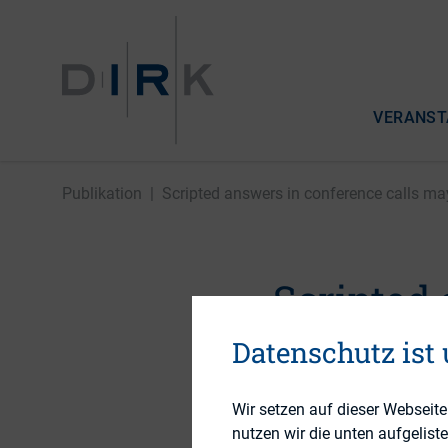
VERANST
Publikation
|
Scripted answers in conference calls may 
Scripted
tip off i
Datenschutz ist
Wir setzen auf dieser Webseit
nutzen wir die unten aufgelist
18. Januar 2016