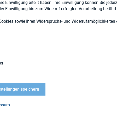
 Einwilligung erteilt haben. Ihre Einwilligung können Sie jederz
r Einwilligung bis zum Widerruf erfolgten Verarbeitung berührt 
IR-Kompetenz
Cookies sowie Ihren Widerspruchs- und Widerrufsmöglichkeiten e
Externe Publikationen
es
 after heavily scripted earnings calls, according t
nstellungen speichern
scripted answers to questions during earnings call
essum
rtially negating the advantage of preparing answers
ide information about upcoming negative events, ac