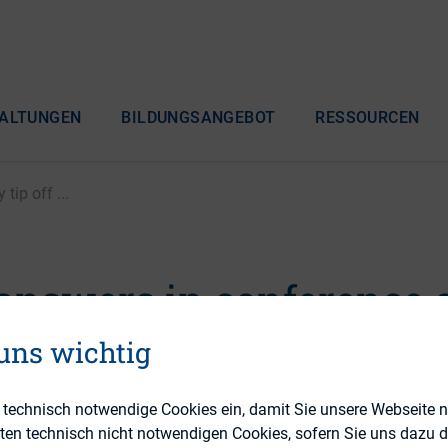
ALTUNGEN
BILDUNGSANGEBOT
RESSOURCEN
tip off ...
 answers in conference 
nvestors to bad news
 uns wichtig
e technisch notwendige Cookies ein, damit Sie unsere Webseite 
eten technisch nicht notwendigen Cookies, sofern Sie uns dazu 