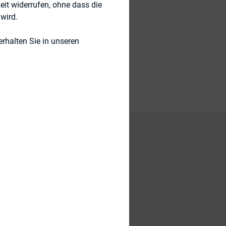
eit widerrufen, ohne dass die
wird.
rhalten Sie in unseren
o Florida State
s as a negative
 ahead of time to
cording to a study.