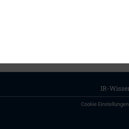
lständigen Artikel, erschienen im IR-Magazine.
IR-Wisse
Cookie Einstellungen