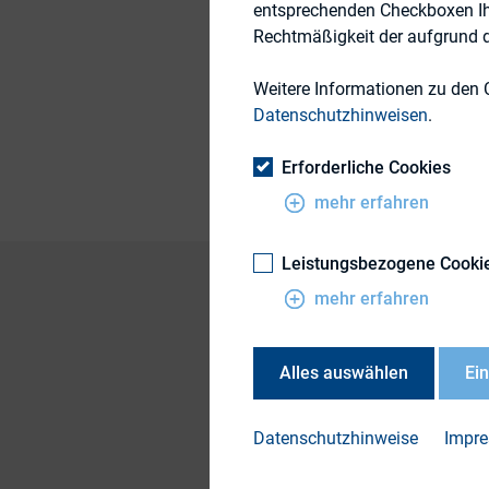
entsprechenden Checkboxen Ihre
Rechtmäßigkeit der aufgrund de
Themengebiet
Weitere Informationen zu den 
Datenschutzhinweisen
.
Publikationsform
Erforderliche Cookies
mehr erfahren
Leistungsbezogene Cooki
mehr erfahren
Shares underperform
Alles auswählen
Ei
University study
Investors now view 
Datenschutzhinweise
Impr
signal, at least pa
avoid revealing ins