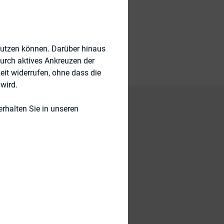
 Governance)
nutzen können. Darüber hinaus
durch aktives Ankreuzen der
eit widerrufen, ohne dass die
wird.
rhalten Sie in unseren
sion today adopted
 compensation of its
oyees. The new rule,
tion Act, provides
rm shareholders