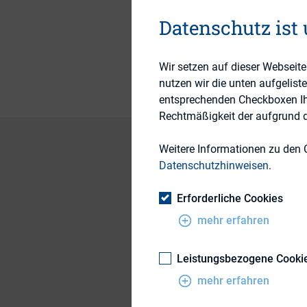
Themengebiete
Datenschutz ist
Publikationsform
Wir setzen auf dieser Webseit
nutzen wir die unten aufgelist
entsprechenden Checkboxen Ihre
Rechtmäßigkeit der aufgrund de
Weitere Informationen zu den 
Datenschutzhinweisen
.
Washington D.C., A
Erforderliche Cookies
a final rule that re
mehr erfahren
chief executive off
mandated by the Do
Leistungsbezogene Cooki
companies with flexi
mehr erfahren
when voting on “say