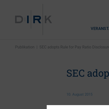
VERANST
Publikation
|
SEC adopts Rule for Pay Ratio Disclosur
SEC adopt
10. August 2015