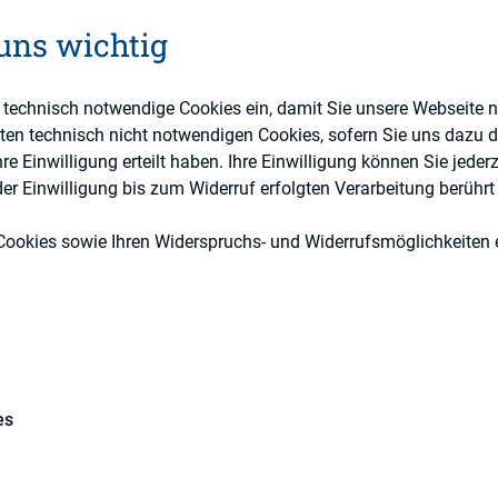
Berichterstattung, ESG (inkl. Nachhaltigkeit &
 uns wichtig
Externe Publikationen
e technisch notwendige Cookies ein, damit Sie unsere Webseite 
eten technisch nicht notwendigen Cookies, sofern Sie uns dazu 
 Einwilligung erteilt haben. Ihre Einwilligung können Sie jederz
r Einwilligung bis zum Widerruf erfolgten Verarbeitung berührt 
Cookies sowie Ihren Widerspruchs- und Widerrufsmöglichkeiten e
ug. 5, 2015 —
The Securities and Exchange Commis
quires a public company to disclose the ratio of the
icer (CEO) to the median compensation of its empl
dd-Frank Wall Street Reform and Consumer Protec
es
bility in calculating this pay ratio, and helps info
 on pay.”