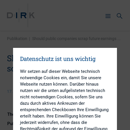
Publikation
|
Should public companies scrap future earnings ...
Should public companies
Datenschutz ist uns wichtig
scrap future earnings calls?
Wir setzen auf dieser Webseite technisch
notwendige Cookies ein, damit Sie unsere
Webseite nutzen können. Darüber hinaus
nutzen wir die unten aufgelisteten technisch
17. März 2015
nicht notwendigen Cookies, sofern Sie uns
dazu durch aktives Ankreuzen der
entsprechenden Checkboxen Ihre Einwilligung
Themengebiet
Berichterstattung
erteilt haben. Ihre Einwilligung können Sie
jederzeit widerrufen, ohne dass die
Publikationsform
Externe Publikationen
Rechtmäßigkeit der aufgrund der Einwilligung