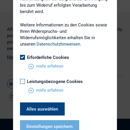
bis zum Widerruf erfolgten Verarbeitung
berührt wird.
Weitere Informationen zu den Cookies sowie
After analyzing thousands of earnings calls, three university
Ihren Widerspruchs- und
professors concluded that public companies risk stock
Widerrufsmöglichkeiten erhalten Sie in
price declines if few or no questions are posed during
unseren
Datenschutzhinweisen
.
earnings call question-and-answer sessions.
Hier
geht es zum Artikel.
Erforderliche Cookies
mehr erfahren
Leistungsbezogene Cookies
Teilen
mehr erfahren
Alles auswählen
Einstellungen speichern