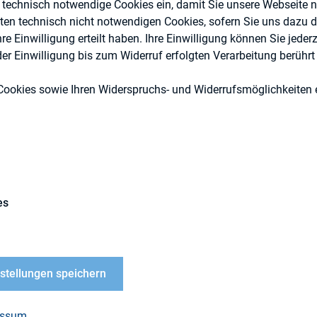
e technisch notwendige Cookies ein, damit Sie unsere Webseite 
eten technisch nicht notwendigen Cookies, sofern Sie uns dazu 
 Einwilligung erteilt haben. Ihre Einwilligung können Sie jederz
Digitalisierung
r Einwilligung bis zum Widerruf erfolgten Verarbeitung berührt 
DIRK-Publikationen
Cookies sowie Ihren Widerspruchs- und Widerrufsmöglichkeiten e
es
 ist das Ergebnis des ersten Forschungsprojektes d
en Scientific Investor Relations Networks (SIRN).
ige Lehrstühle zusammengeschlossen, die sich im
nstellungen speichern
ma IR beschäftigen.
 Studie „IR 2.0“ gibt das Autorenteam um Prof. Dr. M
essum