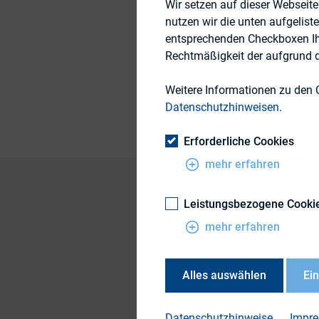
Wir setzen auf dieser Webseit
nutzen wir die unten aufgelist
entsprechenden Checkboxen Ihre
Themengebiet
Rechtmäßigkeit der aufgrund de
Publikationsform
Weitere Informationen zu den 
Datenschutzhinweisen
.
Erforderliche Cookies
mehr erfahren
Leistungsbezogene Cooki
Die Studie „IR 2.0″
mehr erfahren
vom DIRK gegründet
sind deutschsprach
Alles auswählen
Ei
Alltag mit dem The
In der vorliegenden
Datenschutzhinweise
Impr