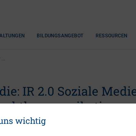
ALTUNGEN
BILDUNGSANGEBOT
RESSOURCEN
...
ie: IR 2.0 Soziale Medi
marktkommunikation
 uns wichtig