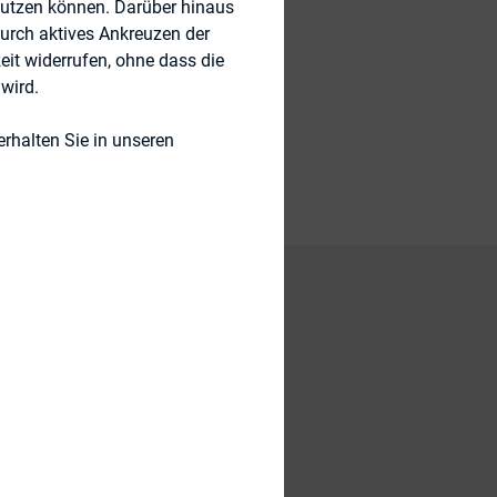
nutzen können. Darüber hinaus
durch aktives Ankreuzen der
eit widerrufen, ohne dass die
wird.
rhalten Sie in unseren
es im Februar 2010
 In diesem Netzwerk
 wissenschaftlichen
eckel, Dr. Fieseler