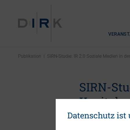
VERANST
Publikation
|
SIRN-Studie: IR 2.0 Soziale Medien in der 
SIRN-Stud
Kapital
Datenschutz ist
1. August 2010