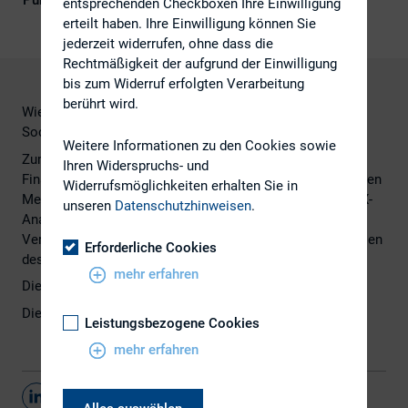
Publikationsform
Externe Publikationen
entsprechenden Checkboxen Ihre Einwilligung
erteilt haben. Ihre Einwilligung können Sie
jederzeit widerrufen, ohne dass die
Rechtmäßigkeit der aufgrund der Einwilligung
bis zum Widerruf erfolgten Verarbeitung
berührt wird.
Wie DAX-30-Unternehmen ihre Finanzkommunikation auf
Social Media gestalten
Weitere Informationen zu den Cookies sowie
Zum dritten Mal in Folge hat FTI Consulting die
Ihren Widerspruchs- und
Finanzkommunikation der DAX-30-Unternehmen in sozialen
Widerrufsmöglichkeiten erhalten Sie in
Medien untersucht. Grundlage für die aktuelle Social-DAX-
unseren
Datenschutzhinweisen
.
Analyse sowie das neue Ranking waren die
Veröffentlichungen der Konzerne zu ihren Finanzkennzahlen
Erforderliche Cookies
des abgelaufenen Geschäftsjahrs.
mehr erfahren
Die Studie finden Sie
hier
.
Die Pressemitteilung finden Sie
hier
.
Leistungsbezogene Cookies
mehr erfahren
Teilen