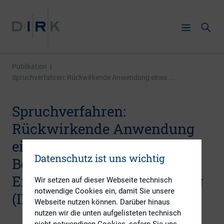
Publikation
|
Spruchverfahren: Rückwirkende Anwendung eines ...
Spruchverfahren:
Rückwirkende Anwendung
eines neueren
Datenschutz ist uns wichtig
Bewertungsstandards bei
Ermittlung der Barabfindung
Wir setzen auf dieser Webseite technisch
notwendige Cookies ein, damit Sie unsere
(IDW S 1 2005)
Webseite nutzen können. Darüber hinaus
nutzen wir die unten aufgelisteten technisch