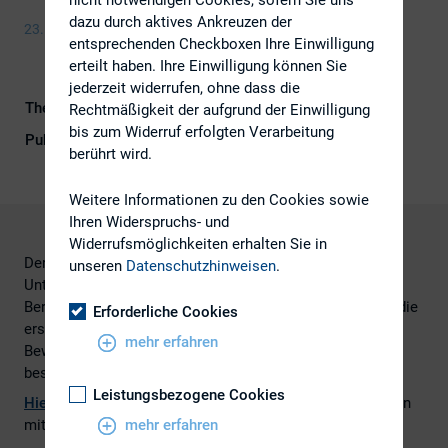
nicht notwendigen Cookies, sofern Sie uns
dazu durch aktives Ankreuzen der
23. März 2016
entsprechenden Checkboxen Ihre Einwilligung
erteilt haben. Ihre Einwilligung können Sie
jederzeit widerrufen, ohne dass die
Themengebiete
Investoren, Kapitalmarktrecht
Rechtmäßigkeit der aufgrund der Einwilligung
bis zum Widerruf erfolgten Verarbeitung
Publikationsform
Externe Publikationen
berührt wird.
Weitere Informationen zu den Cookies sowie
Ihren Widerspruchs- und
Widerrufsmöglichkeiten erhalten Sie in
Der BGH hat entschieden, dass der Schätzung des
unseren
Datenschutzhinweisen
.
Unternehmenswerts im Spruchverfahren auch fachliche
Berechnungsmethoden zugrunde gelegt werden können, die
Erforderliche Cookies
erst nach der Strukturmaßnahme, die den Anlass für die
mehr erfahren
Bewertung gibt, und nach dem dafür
bestimmten Bewertungsstichtag entwickelt wurden.
Leistungsbezogene Cookies
Hier
geht es zum vollständigen Artikel als PDF, erschienen
mit freundlicher Unterstützung von White & Case.
mehr erfahren