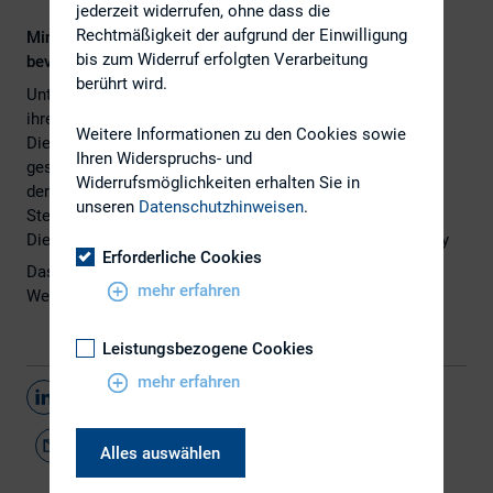
jederzeit widerrufen, ohne dass die
Rechtmäßigkeit der aufgrund der Einwilligung
Minimierung von Steuerrisiken gegenüber Steuerlast
bis zum Widerruf erfolgten Verarbeitung
bevorzugt
berührt wird.
Unternehmen fokussieren sich mehr auf die Minimierung
ihrer Steuerrisiken anstelle ihre Steuerlast zu senken.
Weitere Informationen zu den Cookies sowie
Dieses Vorgehen ergibt sich aus den strengeren
Ihren Widerspruchs- und
gesetzlichen Regelungen und dem härteren Vorgehen bei
Widerrufsmöglichkeiten erhalten Sie in
der Püfung und Verfolgng von Verstößen bei der
unseren
Datenschutzhinweisen
.
Steuerplanung.
Dies zeigt eine aktuelle Untersuchung durch Allen & Overy
Erforderliche Cookies
Das Ergebnis der Untersuchung finden Sie
hier
auf der
mehr erfahren
Webseite von
Allen & Overy
.
Leistungsbezogene Cookies
mehr erfahren
Teilen
Alles auswählen