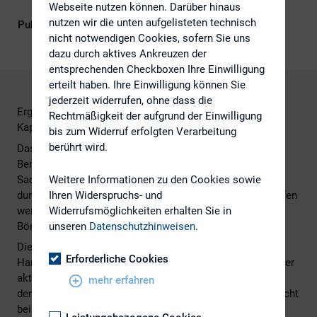
Kompetenz, Kapitalmarktrecht
Webseite nutzen können. Darüber hinaus
nutzen wir die unten aufgelisteten technisch
Publikationsform
Externe Publikationen
nicht notwendigen Cookies, sofern Sie uns
dazu durch aktives Ankreuzen der
entsprechenden Checkboxen Ihre Einwilligung
erteilt haben. Ihre Einwilligung können Sie
jederzeit widerrufen, ohne dass die
Ergebnisse einer Umfrage bei KMUs und
Rechtmäßigkeit der aufgrund der Einwilligung
Kapitalmarktexperten
bis zum Widerruf erfolgten Verarbeitung
berührt wird.
Das Deutsche Aktieninstitut hat in Kooperation mit
Berenberg, Deutsche Bank, Deutsche Börse und Goldman
Sachs eine Umfrage bei KMUs und Kapitalmarktexperten
Weitere Informationen zu den Cookies sowie
durchgeführt, um aufzuzeigen, welche Maßnahmen ergriffen
Ihren Widerspruchs- und
werden müssen, um die Rahmenbedingungen von
Widerrufsmöglichkeiten erhalten Sie in
Börsengängen in Deutschland zu erleichtern.
unseren
Datenschutzhinweisen
.
Die Studie zeigt, dass hier auf mehreren Ebenen
Erforderliche Cookies
Handlungsbedarf besteht und gerade auch der Gesetzgeber
aktiv werden muss. Der DIRK unterstützt diese Initiative,
mehr erfahren
denn Deutschland ist immer noch international Schlusslicht
bei der Anzahl der Börsengänge.