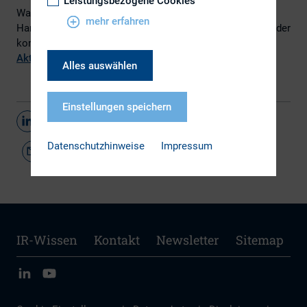
Leistungsbezogene Cookies
Was die aktuellen Probleme sind und welche konkreten
mehr erfahren
Handlungsempfehlungen formuliert werden, finden Sie in der
kompletten
Studie
auf der Webseite des
Deutschen
Aktieninstituts
.
Alles auswählen
Einstellungen speichern
Teilen
Datenschutzhinweise
Impressum
IR-Wissen
Kontakt
Newsletter
Sitemap